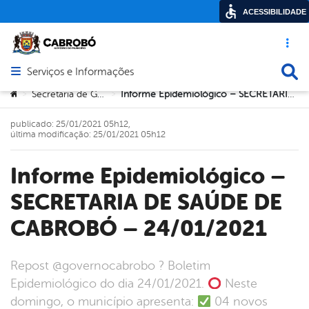
ACESSIBILIDADE
Acesso ráp
Busca
Serviços e Informações
Abrir menu principal de navegação
Você está aqui:
Secretaria de Governo
Informe Epidemiológico – SECRETARIA DE SAÚDE DE CABROBÓ – 24/01/2021
>
>
publicado: 25/01/2021 05h12,
última modificação: 25/01/2021 05h12
Informe Epidemiológico –
SECRETARIA DE SAÚDE DE
CABROBÓ – 24/01/2021
repost @governocabrobo ? Boletim
Epidemiológico do dia 24/01/2021.
Neste
domingo, o município apresenta:
04 novos