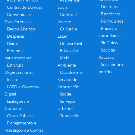
Atos normativos
Assistência
Decretos
Central de Dúvidas
Social
Estatísticas
Convênios e
Controle
Formulários
Transferências
Interno
Prazos e
Dados Abertos
Cultura e
autoridades
Despesas
Lazer
Sic Físico
Diárias
Defesa Civil
Solicitar
Emendas
Educação
Recurso
parlamentares
Meio
Solicitar um
Estrutura
Ambiente
pedido
Organizacional
Ouvidoria e
Inicio
Serviço de
LGPD e Governo
Informação
Digital
Saúde
Licitações e
Serviços
Contratos
Urbanos
Obras Públicas
Tributação
Planejamento e
Prestação de Contas