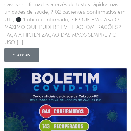
casos confirmados através de testes rápidos nas
unidades de saúde; ? 02 pacientes confirmados em
UTI;
1 óbito confirmado; ? FIQUE EM CASA O
MÁXIMO QUE PUDER.? EVITE AGLOMERAÇÕES.?
FAÇA A HIGIENIZAÇÃO DAS MÃOS SEMPRE.? O
USO […]
Leia mais…