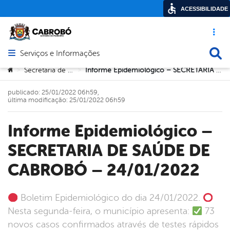
ACESSIBILIDADE
Acesso ráp
Busca
Serviços e Informações
Abrir menu principal de navegação
Você está aqui:
Secretaria de Saúde
Informe Epidemiológico – SECRETARIA DE SAÚDE DE CABROBÓ – 24/01/2022
>
>
publicado: 25/01/2022 06h59,
última modificação: 25/01/2022 06h59
Informe Epidemiológico –
SECRETARIA DE SAÚDE DE
CABROBÓ – 24/01/2022
Boletim Epidemiológico do dia 24/01/2022.
Nesta segunda-feira, o município apresenta:
73
novos casos confirmados através de testes rápidos