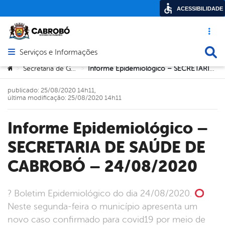
ACESSIBILIDADE
Acesso ráp
Busca
Serviços e Informações
Abrir menu principal de navegação
Você está aqui:
Secretaria de Governo
Informe Epidemiológico – SECRETARIA DE SAÚDE DE CABROBÓ – 24/08/2020
>
>
publicado: 25/08/2020 14h11,
última modificação: 25/08/2020 14h11
Informe Epidemiológico –
SECRETARIA DE SAÚDE DE
CABROBÓ – 24/08/2020
? Boletim Epidemiológico do dia 24/08/2020.
Neste segunda-feira o município apresenta um
novo caso confirmado para covid19 por meio de