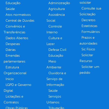
solicitar
Educação
Administração
Consulte sua
Saúde
Agricultura
Solicitação
Atos normativos
Assistência
Decretos
Central de Dúvidas
Social
Estatísticas
Convênios e
Controle
Formulários
Transferências
Interno
Prazos e
Dados Abertos
Cultura e
autoridades
Despesas
Lazer
Sic Físico
Diárias
Defesa Civil
Solicitar
Emendas
Educação
Recurso
parlamentares
Meio
Solicitar um
Estrutura
Ambiente
pedido
Organizacional
Ouvidoria e
Inicio
Serviço de
LGPD e Governo
Informação
Digital
Saúde
Licitações e
Serviços
Contratos
Urbanos
Obras Públicas
Tributação