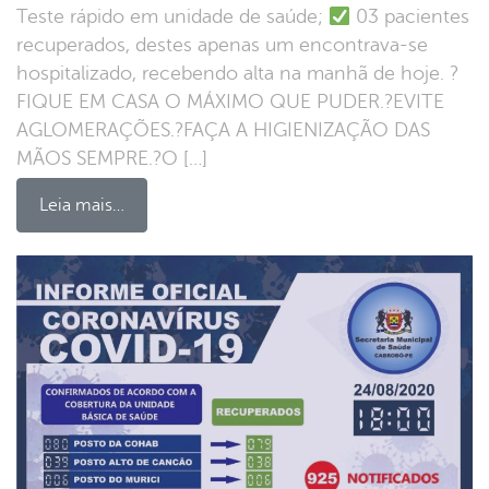
Teste rápido em unidade de saúde;
03 pacientes
recuperados, destes apenas um encontrava-se
hospitalizado, recebendo alta na manhã de hoje. ?
FIQUE EM CASA O MÁXIMO QUE PUDER.?EVITE
AGLOMERAÇÕES.?FAÇA A HIGIENIZAÇÃO DAS
MÃOS SEMPRE.?O […]
Leia mais…