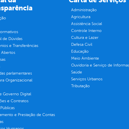
al da
Carta de Serviços
nsparência
Administração
Agricultura
ção
Assistência Social
Controle Interno
normativos
Cultura e Lazer
l de Dúvidas
Defesa Civil
ios e Transferências
Educação
 Abertos
Meio Ambiente
sas
Ouvidoria e Serviço de Informa
s
Saúde
as parlamentares
Serviços Urbanos
ura Organizacional
Tributação
 Governo Digital
ções e Contratos
Públicas
jamento e Prestação de Contas
as
sos Humanos