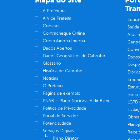
Mapa do Site
Port
Tra
A Prefeitura
A Vice Prefeita
Educa
Contato
Saúde
Contracheque Online
Atos 
Controladoria Interna
Centra
Dados Abertos
Convên
Dados Geográficos de Cabrobó
Dados
Glossário
Despe
História de Cabrobó
Diária
Notícias
Emend
O Prefeito
Estrut
Página de exemplo
Inicio
PNAB – Plano Nacional Aldir Blanc
LGPD e
Política de Privacidade
Licita
Portal do Servidor
Obras 
Potencialidade
Plane
Serviços Digitais
Receit
Plano Diretor
Recur