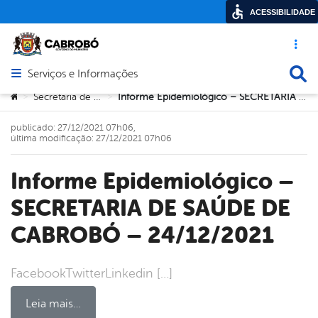
ACESSIBILIDADE
Acesso ráp
Busca
Serviços e Informações
Abrir menu principal de navegação
Você está aqui:
Secretaria de Saúde
Informe Epidemiológico – SECRETARIA DE SAÚDE DE CABROBÓ – 24/12/2021
>
>
publicado: 27/12/2021 07h06,
última modificação: 27/12/2021 07h06
Informe Epidemiológico –
SECRETARIA DE SAÚDE DE
CABROBÓ – 24/12/2021
FacebookTwitterLinkedin […]
Leia mais…