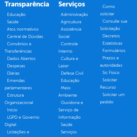
Transparência
Serviços
Como
solicitar
Educação
Administração
Consulte sua
Saúde
Agricultura
Solicitação
Atos normativos
Assistência
Decretos
Central de Dúvidas
Social
Estatísticas
Convênios e
Controle
Formulários
Transferências
Interno
Prazos e
Dados Abertos
Cultura e
autoridades
Despesas
Lazer
Sic Físico
Diárias
Defesa Civil
Solicitar
Emendas
Educação
Recurso
parlamentares
Meio
Solicitar um
Estrutura
Ambiente
pedido
Organizacional
Ouvidoria e
Inicio
Serviço de
LGPD e Governo
Informação
Digital
Saúde
Licitações e
Serviços