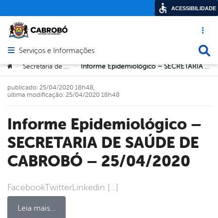
ACESSIBILIDADE
Acesso ráp
Busca
Serviços e Informações
Abrir menu principal de navegação
Você está aqui:
Secretaria de Saúde
Informe Epidemiológico – SECRETARIA DE SAÚDE DE CABROBÓ – 25/04/2020
>
>
publicado: 25/04/2020 18h48,
última modificação: 25/04/2020 18h48
Informe Epidemiológico –
SECRETARIA DE SAÚDE DE
CABROBÓ – 25/04/2020
FacebookTwitterLinkedin […]
Leia mais…