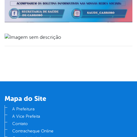
book
er
din
Mapa do Site
A Prefeitura
A Vice Prefeita
Contato
Contracheque Online