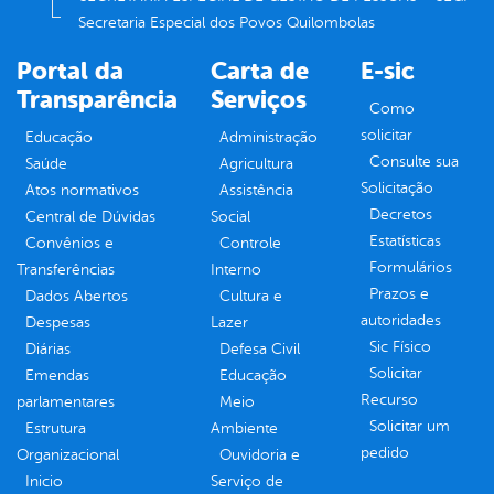
Secretaria Especial dos Povos Quilombolas
Portal da
Carta de
E-sic
Transparência
Serviços
Como
solicitar
Educação
Administração
Consulte sua
Saúde
Agricultura
Solicitação
Atos normativos
Assistência
Decretos
Central de Dúvidas
Social
Estatísticas
Convênios e
Controle
Formulários
Transferências
Interno
Prazos e
Dados Abertos
Cultura e
autoridades
Despesas
Lazer
Sic Físico
Diárias
Defesa Civil
Solicitar
Emendas
Educação
Recurso
parlamentares
Meio
Solicitar um
Estrutura
Ambiente
pedido
Organizacional
Ouvidoria e
Inicio
Serviço de