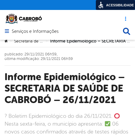
ACESSIBILIDADE
Acesso ráp
Busca
Serviços e Informações
Abrir menu principal de navegação
Você está aqui:
Secretaria de Saúde
Informe Epidemiológico – SECRETARIA DE SAÚDE DE CABROBÓ – 26/11/2021
>
>
publicado: 29/11/2021 06h59,
última modificação: 29/11/2021 06h59
Informe Epidemiológico –
SECRETARIA DE SAÚDE DE
CABROBÓ – 26/11/2021
? Boletim Epidemiológico do dia 26/11/2021.
Nesta sexta-feira, o município apresenta:
06
novos casos confirmados através de testes rápidos