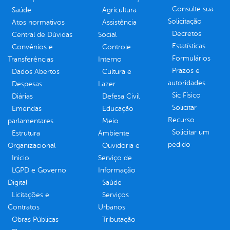
Consulte sua
Saúde
Agricultura
Solicitação
Atos normativos
Assistência
Decretos
Central de Dúvidas
Social
Estatísticas
Convênios e
Controle
Formulários
Transferências
Interno
Prazos e
Dados Abertos
Cultura e
autoridades
Despesas
Lazer
Sic Físico
Diárias
Defesa Civil
Solicitar
Emendas
Educação
Recurso
parlamentares
Meio
Solicitar um
Estrutura
Ambiente
pedido
Organizacional
Ouvidoria e
Inicio
Serviço de
LGPD e Governo
Informação
Digital
Saúde
Licitações e
Serviços
Contratos
Urbanos
Obras Públicas
Tributação