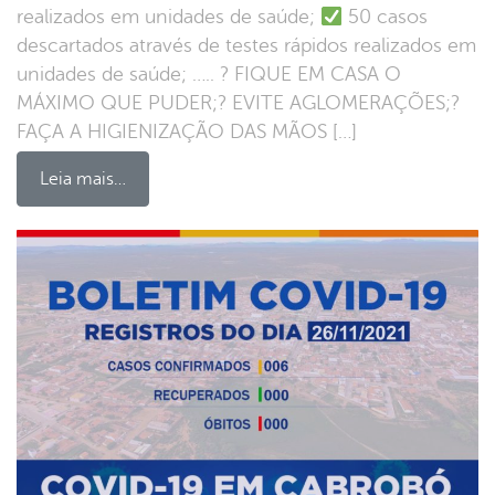
realizados em unidades de saúde;
50 casos
descartados através de testes rápidos realizados em
unidades de saúde; ….. ? FIQUE EM CASA O
MÁXIMO QUE PUDER;? EVITE AGLOMERAÇÕES;?
FAÇA A HIGIENIZAÇÃO DAS MÃOS […]
Leia mais…