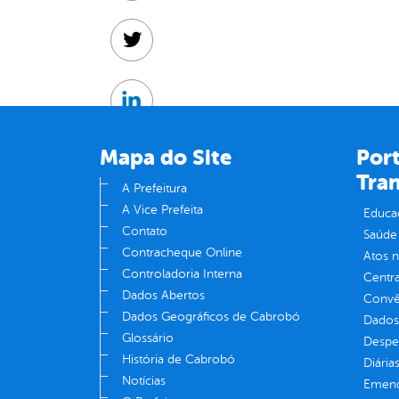
Twitter
Linkedin
Mapa do Site
Port
Tra
A Prefeitura
A Vice Prefeita
Educa
Contato
Saúde
Contracheque Online
Atos 
Controladoria Interna
Centra
Dados Abertos
Convên
Dados Geográficos de Cabrobó
Dados
Glossário
Despe
História de Cabrobó
Diária
Notícias
Emend