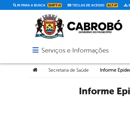
IR PARA A BUSCA
SHIFT+5
TECLAS DE ACESSO
ALT+P
M
Serviços e Informações
Abrir menu principal de navegação
Você está aqui:
>
>
Secretaria de Saúde
Informe Epidemiológico – SECRETARIA DE SAÚDE DE