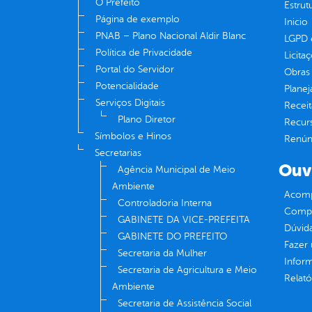
O Prefeito
Estrut
Página de exemplo
Inicio
PNAB – Plano Nacional Aldir Blanc
LGPD e
Política de Privacidade
Licita
Portal do Servidor
Obras 
Potencialidade
Plane
Serviços Digitais
Receit
Plano Diretor
Recur
Símbolos e Hinos
Renúnc
Secretarias
Ouv
Agência Municipal de Meio
Ambiente
Acomp
Controladoria Interna
Compe
GABINETE DA VICE-PREFEITA
Dúvid
GABINETE DO PREFEITO
Fazer
Secretaria da Mulher
Infor
Secretaria de Agricultura e Meio
Relató
Ambiente
Secretaria de Assistência Social