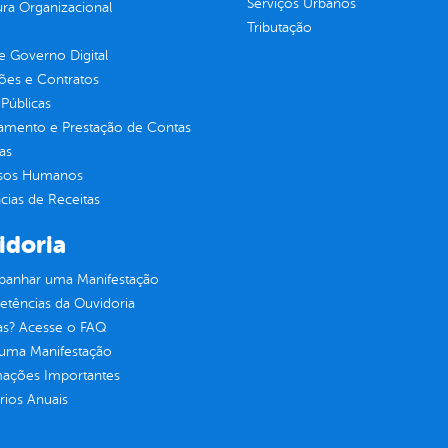
Serviços Urbanos
ura Organizacional
Tributação
 Governo Digital
ções e Contratos
Públicas
jamento e Prestação de Contas
as
sos Humanos
ias de Receitas
idoria
anhar uma Manifestação
tências da Ouvidoria
as? Acesse o FAQ
 uma Manifestação
mações Importantes
rios Anuais