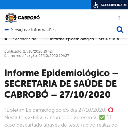
ACESSIBILIDADE
Acesso ráp
Busca
Serviços e Informações
Abrir menu principal de navegação
Você está aqui:
Secretaria de Governo
Informe Epidemiológico – SECRETARIA DE SAÚDE DE CABROBÓ – 27/10/2020
>
>
publicado: 27/10/2020 19h27,
última modificação: 27/10/2020 19h27
Informe Epidemiológico –
SECRETARIA DE SAÚDE DE
CABROBÓ – 27/10/2020
?Boletim Epidemiológico do dia 27/10/2020.
Nesta terça-feira, o município apresenta:
01
caso descartado através de teste rápido realizado