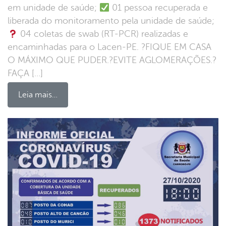
em unidade de saúde;
01 pessoa recuperada e
liberada do monitoramento pela unidade de saúde;
04 coletas de swab (RT-PCR) realizadas e
encaminhadas para o Lacen-PE. ?FIQUE EM CASA
O MÁXIMO QUE PUDER.?EVITE AGLOMERAÇÕES.?
FAÇA […]
Leia mais…