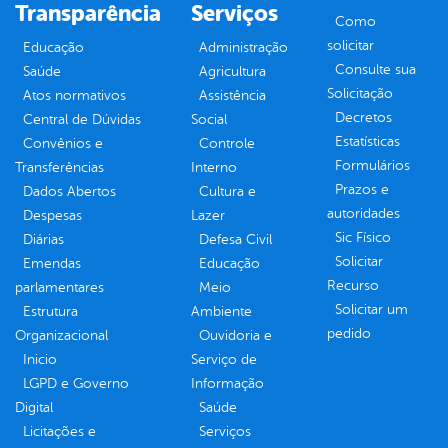
Transparência
Serviços
Como
solicitar
Educação
Administração
Consulte sua
Saúde
Agricultura
Solicitação
Atos normativos
Assistência
Decretos
Central de Dúvidas
Social
Estatísticas
Convênios e
Controle
Formulários
Transferências
Interno
Prazos e
Dados Abertos
Cultura e
autoridades
Despesas
Lazer
Sic Físico
Diárias
Defesa Civil
Solicitar
Emendas
Educação
Recurso
parlamentares
Meio
Solicitar um
Estrutura
Ambiente
pedido
Organizacional
Ouvidoria e
Inicio
Serviço de
LGPD e Governo
Informação
Digital
Saúde
Licitações e
Serviços