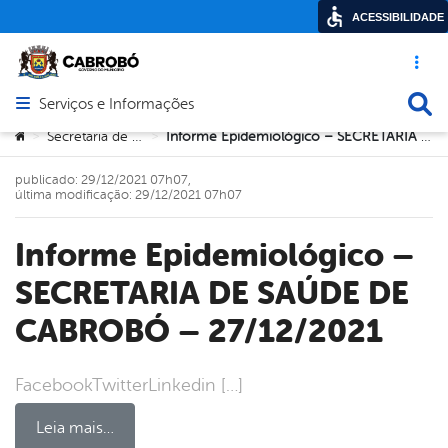
ACESSIBILIDADE
Acesso ráp
Busca
Serviços e Informações
Abrir menu principal de navegação
Você está aqui:
Secretaria de Saúde
Informe Epidemiológico – SECRETARIA DE SAÚDE DE CABROBÓ – 27/12/2021
>
>
publicado: 29/12/2021 07h07,
última modificação: 29/12/2021 07h07
Informe Epidemiológico –
SECRETARIA DE SAÚDE DE
CABROBÓ – 27/12/2021
FacebookTwitterLinkedin […]
Leia mais…