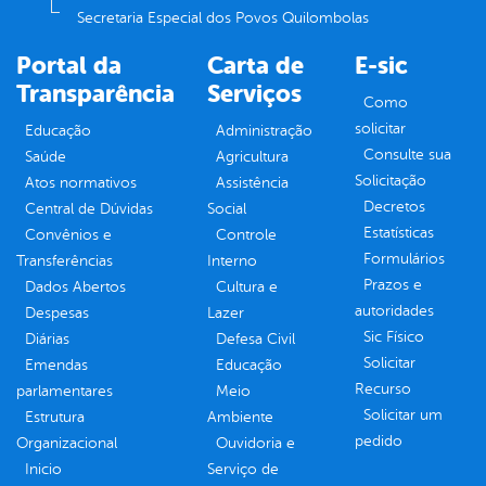
Secretaria Especial dos Povos Quilombolas
Portal da
Carta de
E-sic
Transparência
Serviços
Como
solicitar
Educação
Administração
Consulte sua
Saúde
Agricultura
Solicitação
Atos normativos
Assistência
Decretos
Central de Dúvidas
Social
Estatísticas
Convênios e
Controle
Formulários
Transferências
Interno
Prazos e
Dados Abertos
Cultura e
autoridades
Despesas
Lazer
Sic Físico
Diárias
Defesa Civil
Solicitar
Emendas
Educação
Recurso
parlamentares
Meio
Solicitar um
Estrutura
Ambiente
pedido
Organizacional
Ouvidoria e
Inicio
Serviço de