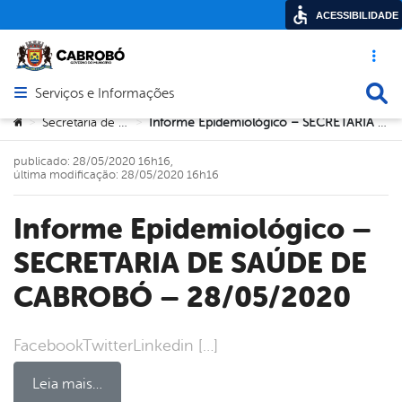
ACESSIBILIDADE
Acesso ráp
Busca
Serviços e Informações
Abrir menu principal de navegação
Você está aqui:
Secretaria de Saúde
Informe Epidemiológico – SECRETARIA DE SAÚDE DE CABROBÓ – 28/05/2020
>
>
publicado: 28/05/2020 16h16,
última modificação: 28/05/2020 16h16
Informe Epidemiológico –
SECRETARIA DE SAÚDE DE
CABROBÓ – 28/05/2020
FacebookTwitterLinkedin […]
Leia mais…