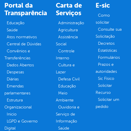
Portal da
Carta de
E-sic
Transparência
Serviços
Como
solicitar
Educação
Administração
Consulte sua
Saúde
Agricultura
Solicitação
Atos normativos
Assistência
Decretos
Central de Dúvidas
Social
Estatísticas
Convênios e
Controle
Formulários
Transferências
Interno
Prazos e
Dados Abertos
Cultura e
autoridades
Despesas
Lazer
Sic Físico
Diárias
Defesa Civil
Solicitar
Emendas
Educação
Recurso
parlamentares
Meio
Solicitar um
Estrutura
Ambiente
pedido
Organizacional
Ouvidoria e
Inicio
Serviço de
LGPD e Governo
Informação
Digital
Saúde