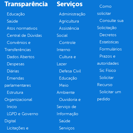
Transparência
Serviços
Como
solicitar
Educação
Administração
Consulte sua
Saúde
Agricultura
Solicitação
Atos normativos
Assistência
Decretos
Central de Dúvidas
Social
Estatísticas
Convênios e
Controle
Formulários
Transferências
Interno
Prazos e
Dados Abertos
Cultura e
autoridades
Despesas
Lazer
Sic Físico
Diárias
Defesa Civil
Solicitar
Emendas
Educação
Recurso
parlamentares
Meio
Solicitar um
Estrutura
Ambiente
pedido
Organizacional
Ouvidoria e
Inicio
Serviço de
LGPD e Governo
Informação
Digital
Saúde
Licitações e
Serviços