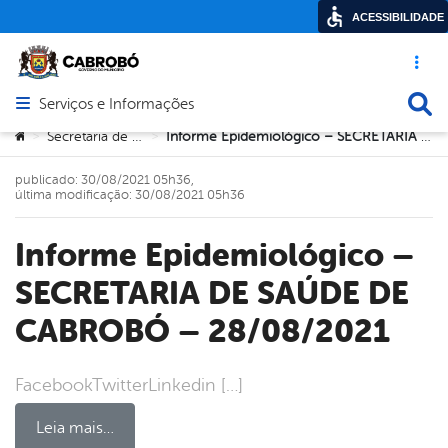
ACESSIBILIDADE
Acesso ráp
Busca
Serviços e Informações
Abrir menu principal de navegação
Você está aqui:
Secretaria de Saúde
Informe Epidemiológico – SECRETARIA DE SAÚDE DE CABROBÓ – 28/08/2021
>
>
publicado: 30/08/2021 05h36,
última modificação: 30/08/2021 05h36
Informe Epidemiológico –
SECRETARIA DE SAÚDE DE
CABROBÓ – 28/08/2021
FacebookTwitterLinkedin […]
Leia mais…