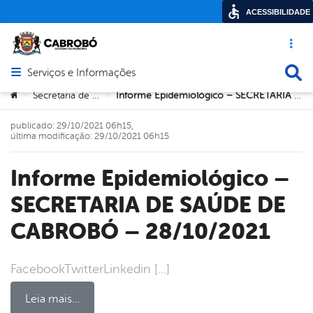
ACESSIBILIDADE
Acesso ráp
Busca
Serviços e Informações
Abrir menu principal de navegação
Você está aqui:
Secretaria de Saúde
Informe Epidemiológico – SECRETARIA DE SAÚDE DE CABROBÓ – 28/10/2021
>
>
publicado: 29/10/2021 06h15,
última modificação: 29/10/2021 06h15
Informe Epidemiológico –
SECRETARIA DE SAÚDE DE
CABROBÓ – 28/10/2021
FacebookTwitterLinkedin […]
Leia mais…