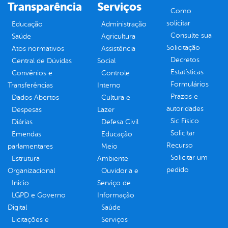
Transparência
Serviços
Como
solicitar
Educação
Administração
Consulte sua
Saúde
Agricultura
Solicitação
Atos normativos
Assistência
Decretos
Central de Dúvidas
Social
Estatísticas
Convênios e
Controle
Formulários
Transferências
Interno
Prazos e
Dados Abertos
Cultura e
autoridades
Despesas
Lazer
Sic Físico
Diárias
Defesa Civil
Solicitar
Emendas
Educação
Recurso
parlamentares
Meio
Solicitar um
Estrutura
Ambiente
pedido
Organizacional
Ouvidoria e
Inicio
Serviço de
LGPD e Governo
Informação
Digital
Saúde
Licitações e
Serviços