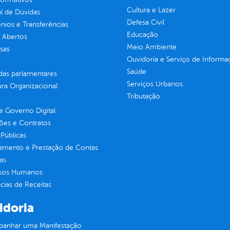
Cultura e Lazer
l de Dúvidas
Defesa Civil
ios e Transferências
Educação
 Abertos
Meio Ambiente
sas
Ouvidoria e Serviço de Informa
s
Saúde
as parlamentares
Serviços Urbanos
ura Organizacional
Tributação
 Governo Digital
ções e Contratos
Públicas
jamento e Prestação de Contas
as
sos Humanos
ias de Receitas
idoria
anhar uma Manifestação