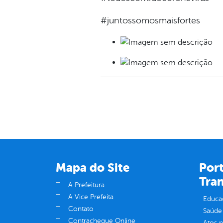
#juntossomosmaisfortes
Mapa do Site
Port
Tra
A Prefeitura
A Vice Prefeita
Educa
Contato
Saúde
Contracheque Online
Atos 