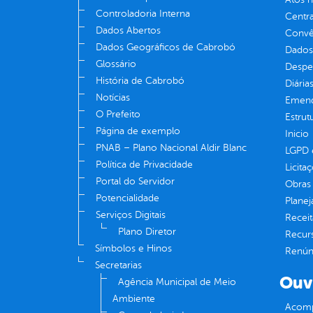
Controladoria Interna
Centra
Dados Abertos
Convên
Dados Geográficos de Cabrobó
Dados
Glossário
Despe
História de Cabrobó
Diária
Notícias
Emend
O Prefeito
Estrut
Página de exemplo
Inicio
PNAB – Plano Nacional Aldir Blanc
LGPD e
Política de Privacidade
Licita
Portal do Servidor
Obras 
Potencialidade
Plane
Serviços Digitais
Receit
Plano Diretor
Recur
Símbolos e Hinos
Renúnc
Secretarias
Ouv
Agência Municipal de Meio
Ambiente
Acomp