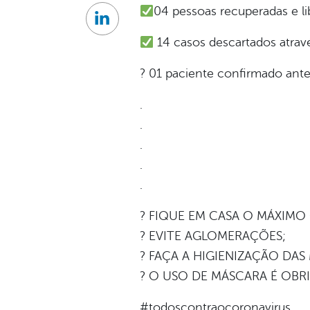
04 pessoas recuperadas e l
Linkedin
14 casos descartados atravé
? 01 paciente confirmado ant
.
.
.
.
.
? FIQUE EM CASA O MÁXIMO
? EVITE AGLOMERAÇÕES;
? FAÇA A HIGIENIZAÇÃO DAS
? O USO DE MÁSCARA É OBR
#todoscontraocoronavirus