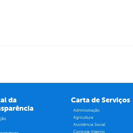
al da
Carta de Serviços
nsparência
Administração
Agricultura
ção
Assistência Social
Controle Interno
normativos