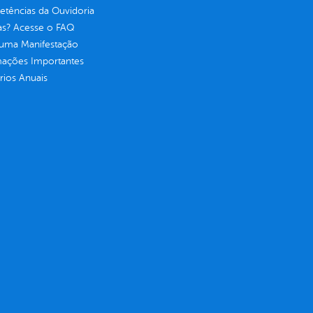
tências da Ouvidoria
as? Acesse o FAQ
 uma Manifestação
mações Importantes
rios Anuais