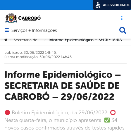
ACESSIBILIDADE
Acesso ráp
Busca
Serviços e Informações
Abrir menu principal de navegação
Você está aqui:
Secretaria de Saúde
Informe Epidemiológico – SECRETARIA DE SAÚDE DE CABROBÓ – 29/06/2022
>
>
publicado: 30/06/2022 14h45,
última modificação: 30/06/2022 14h45
Informe Epidemiológico –
SECRETARIA DE SAÚDE DE
CABROBÓ – 29/06/2022
Boletim Epidemiológico, dia 29/06/2022.
Nesta quarta-feira, o município apresenta:
34
novos casos confirmados através de testes rápidos