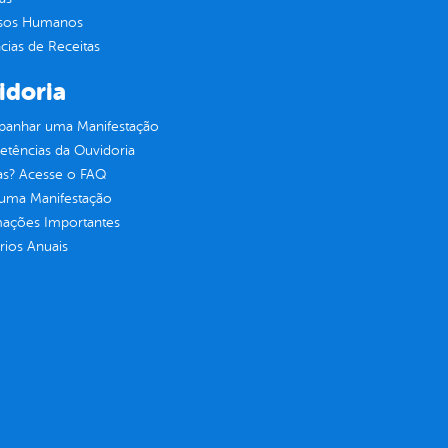
sos Humanos
ias de Receitas
idoria
anhar uma Manifestação
tências da Ouvidoria
as? Acesse o FAQ
 uma Manifestação
mações Importantes
rios Anuais