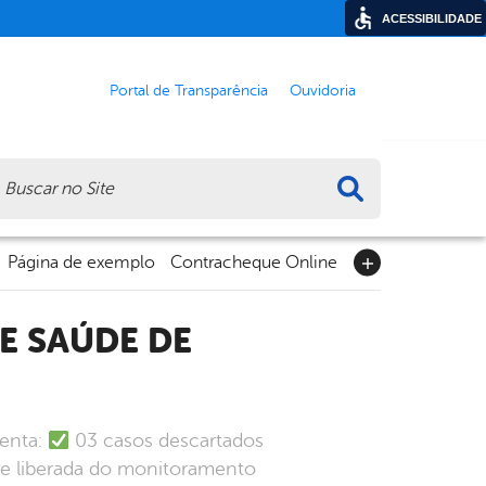
ACESSIBILIDADE
Portal de Transparência
Ouvidoria
ca
Página de exemplo
Contracheque Online
senta:
03 casos descartados
e liberada do monitoramento