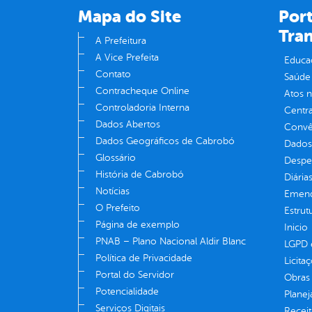
Mapa do Site
Port
Tra
A Prefeitura
A Vice Prefeita
Educa
Contato
Saúde
Contracheque Online
Atos 
Controladoria Interna
Centra
Dados Abertos
Convên
Dados Geográficos de Cabrobó
Dados
Glossário
Despe
História de Cabrobó
Diária
Notícias
Emend
O Prefeito
Estrut
Página de exemplo
Inicio
PNAB – Plano Nacional Aldir Blanc
LGPD e
Política de Privacidade
Licita
Portal do Servidor
Obras 
Potencialidade
Plane
Serviços Digitais
Receit