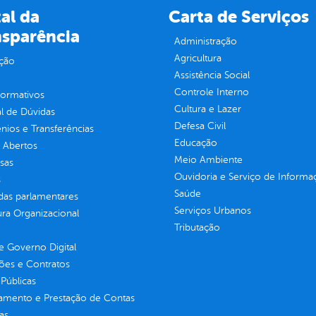
al da
Carta de Serviços
nsparência
Administração
Agricultura
ção
Assistência Social
Controle Interno
normativos
Cultura e Lazer
l de Dúvidas
Defesa Civil
ios e Transferências
Educação
 Abertos
Meio Ambiente
sas
Ouvidoria e Serviço de Informa
s
Saúde
as parlamentares
Serviços Urbanos
ura Organizacional
Tributação
 Governo Digital
ções e Contratos
Públicas
jamento e Prestação de Contas
as