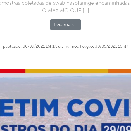
amostras coletadas de swab nasofaringe encaminhadas 
O MÁXIMO QUE […]
Leia mais…
publicado: 30/09/2021 16h17,
última modificação: 30/09/2021 16h17