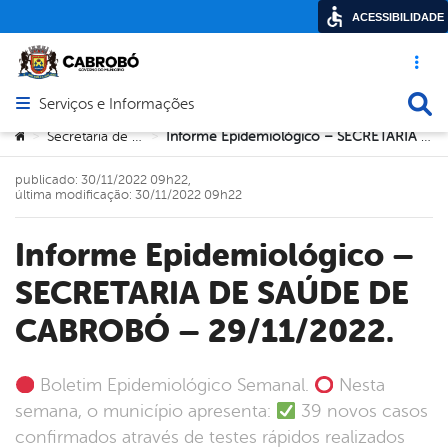
ACESSIBILIDADE
Acesso ráp
Busca
Serviços e Informações
Abrir menu principal de navegação
Você está aqui:
Secretaria de Saúde
Informe Epidemiológico – SECRETARIA DE SAÚDE DE CABROBÓ – 29/11/2022.
>
>
publicado: 30/11/2022 09h22,
última modificação: 30/11/2022 09h22
Informe Epidemiológico –
SECRETARIA DE SAÚDE DE
CABROBÓ – 29/11/2022.
Boletim Epidemiológico Semanal.
Nesta
semana, o município apresenta:
39 novos casos
confirmados através de testes rápidos realizados