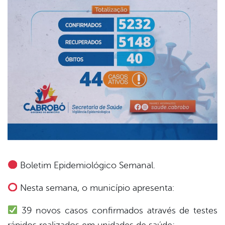
Boletim Epidemiológico Semanal.
book
Nesta semana, o município apresenta:
39 novos casos confirmados através de testes
er
rápidos realizados em unidades de saúde;