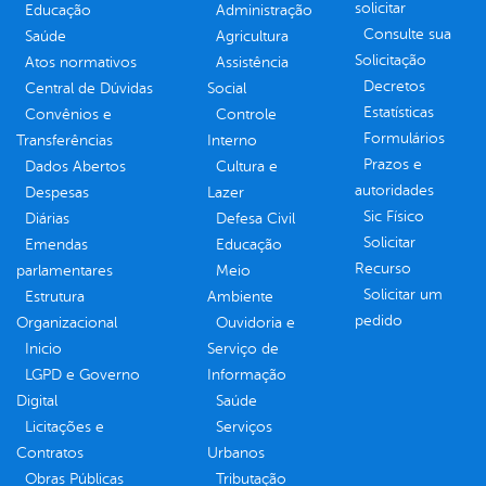
solicitar
Educação
Administração
Consulte sua
Saúde
Agricultura
Solicitação
Atos normativos
Assistência
Decretos
Central de Dúvidas
Social
Estatísticas
Convênios e
Controle
Formulários
Transferências
Interno
Prazos e
Dados Abertos
Cultura e
autoridades
Despesas
Lazer
Sic Físico
Diárias
Defesa Civil
Solicitar
Emendas
Educação
Recurso
parlamentares
Meio
Solicitar um
Estrutura
Ambiente
pedido
Organizacional
Ouvidoria e
Inicio
Serviço de
LGPD e Governo
Informação
Digital
Saúde
Licitações e
Serviços
Contratos
Urbanos
Obras Públicas
Tributação