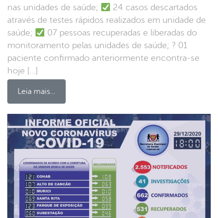
nas unidades de saúde;
24 casos descartados
através de testes rápidos realizados em unidade de
saúde;
07 pessoas recuperadas e liberadas do
monitoramento pelas unidades de saúde; ? 01
paciente confirmado anteriormente encontra-se
hoje […]
Leia mais…