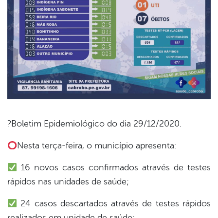
?Boletim Epidemiológico do dia 29/12/2020.
book
Nesta terça-feira, o município apresenta:
16 novos casos confirmados através de testes
er
rápidos nas unidades de saúde;
24 casos descartados através de testes rápidos
din
realizados em unidade de saúde;