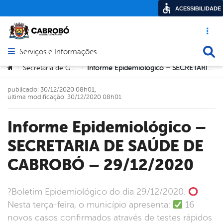
ACESSIBILIDADE
Acesso ráp
Busca
Serviços e Informações
Abrir menu principal de navegação
Você está aqui:
Secretaria de Governo
Informe Epidemiológico – SECRETARIA DE SAÚDE DE CABROBÓ – 29/12/2020
>
>
publicado: 30/12/2020 08h01,
última modificação: 30/12/2020 08h01
Informe Epidemiológico –
SECRETARIA DE SAÚDE DE
CABROBÓ – 29/12/2020
?Boletim Epidemiológico do dia 29/12/2020.
Nesta terça-feira, o município apresenta:
16
novos casos confirmados através de testes rápidos