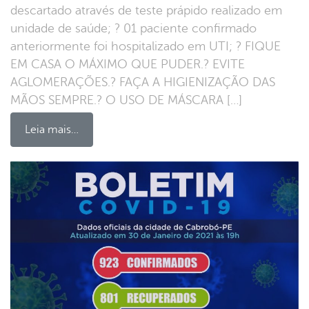
descartado através de teste prápido realizado em
unidade de saúde; ? 01 paciente confirmado
anteriormente foi hospitalizado em UTI; ? FIQUE
EM CASA O MÁXIMO QUE PUDER.? EVITE
AGLOMERAÇÕES.? FAÇA A HIGIENIZAÇÃO DAS
MÃOS SEMPRE.? O USO DE MÁSCARA […]
Leia mais…