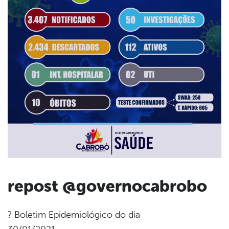
repost @governocabrobo
book
? Boletim Epidemiológico do dia