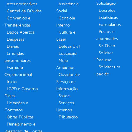
Solicitação
Atos normativos
Assistência
Decretos
Central de Dúvidas
Social
Estatísticas
Convênios e
Controle
Formulários
Transferências
Interno
Prazos e
Dados Abertos
Cultura e
autoridades
Despesas
Lazer
Sic Físico
Diárias
Defesa Civil
Solicitar
Emendas
Educação
Recurso
parlamentares
Meio
Solicitar um
Estrutura
Ambiente
pedido
Organizacional
Ouvidoria e
Inicio
Serviço de
LGPD e Governo
Informação
Digital
Saúde
Licitações e
Serviços
Contratos
Urbanos
Obras Públicas
Tributação
Planejamento e
Prestação de Contas