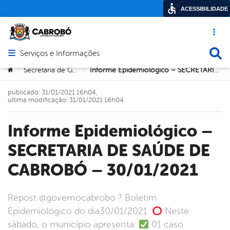
ACESSIBILIDADE
Acesso ráp
Busca
Serviços e Informações
Abrir menu principal de navegação
Você está aqui:
Secretaria de Governo
Informe Epidemiológico – SECRETARIA DE SAÚDE DE CABROBÓ – 30/01/2021
>
>
publicado: 31/01/2021 16h04,
última modificação: 31/01/2021 16h04
Informe Epidemiológico –
SECRETARIA DE SAÚDE DE
CABROBÓ – 30/01/2021
repost @governocabrobo ? Boletim
Epidemiológico do dia30/01/2021.
Neste
sábado, o município apresenta:
01 caso