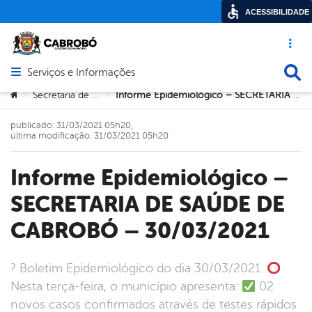
ACESSIBILIDADE
Acesso ráp
Busca
Serviços e Informações
Abrir menu principal de navegação
Você está aqui:
Secretaria de Saúde
Informe Epidemiológico – SECRETARIA DE SAÚDE DE CABROBÓ – 30/03/2021
>
>
publicado: 31/03/2021 05h20,
última modificação: 31/03/2021 05h20
Informe Epidemiológico –
SECRETARIA DE SAÚDE DE
CABROBÓ – 30/03/2021
? Boletim Epidemiológico do dia 30/03/2021.
Nesta terça-feira, o município apresenta:
02
novos casos confirmados através de testes rápidos