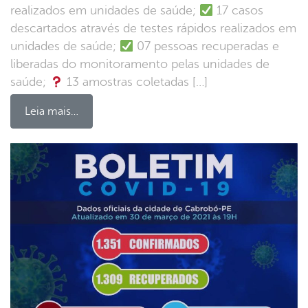
realizados em unidades de saúde;
17 casos
descartados através de testes rápidos realizados em
unidades de saúde;
07 pessoas recuperadas e
liberadas do monitoramento pelas unidades de
saúde;
13 amostras coletadas […]
Leia mais…