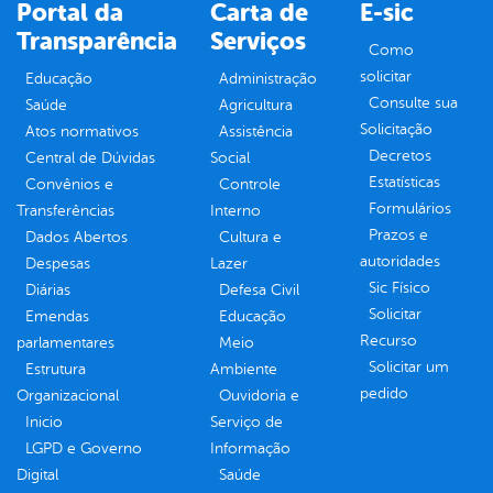
Portal da
Carta de
E-sic
Transparência
Serviços
Como
solicitar
Educação
Administração
Consulte sua
Saúde
Agricultura
Solicitação
Atos normativos
Assistência
Decretos
Central de Dúvidas
Social
Estatísticas
Convênios e
Controle
Formulários
Transferências
Interno
Prazos e
Dados Abertos
Cultura e
autoridades
Despesas
Lazer
Sic Físico
Diárias
Defesa Civil
Solicitar
Emendas
Educação
Recurso
parlamentares
Meio
Solicitar um
Estrutura
Ambiente
pedido
Organizacional
Ouvidoria e
Inicio
Serviço de
LGPD e Governo
Informação
Digital
Saúde