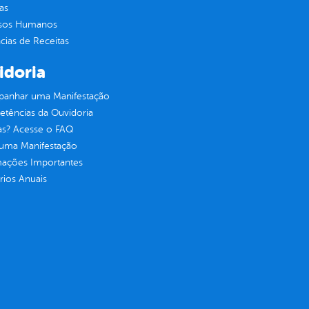
as
sos Humanos
ias de Receitas
idoria
anhar uma Manifestação
tências da Ouvidoria
as? Acesse o FAQ
 uma Manifestação
mações Importantes
rios Anuais