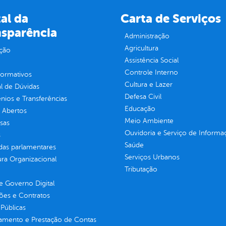
al da
Carta de Serviços
nsparência
Administração
Agricultura
ção
Assistência Social
Controle Interno
normativos
Cultura e Lazer
l de Dúvidas
Defesa Civil
ios e Transferências
Educação
 Abertos
Meio Ambiente
sas
Ouvidoria e Serviço de Informa
s
Saúde
as parlamentares
Serviços Urbanos
ura Organizacional
Tributação
 Governo Digital
ções e Contratos
Públicas
jamento e Prestação de Contas