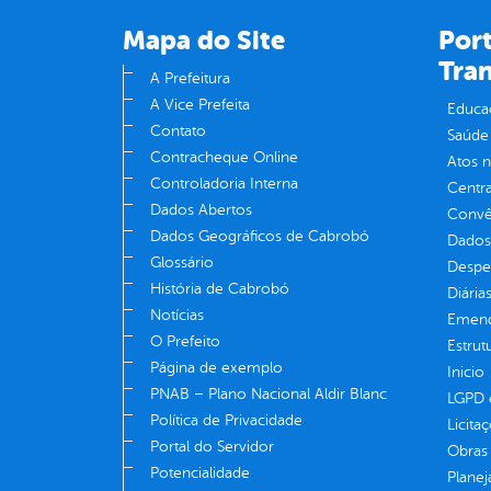
Mapa do Site
Port
Tra
A Prefeitura
A Vice Prefeita
Educa
Contato
Saúde
Contracheque Online
Atos 
Controladoria Interna
Centra
Dados Abertos
Convên
Dados Geográficos de Cabrobó
Dados
Glossário
Despe
História de Cabrobó
Diária
Notícias
Emend
O Prefeito
Estrut
Página de exemplo
Inicio
PNAB – Plano Nacional Aldir Blanc
LGPD e
Política de Privacidade
Licita
Portal do Servidor
Obras 
Potencialidade
Plane