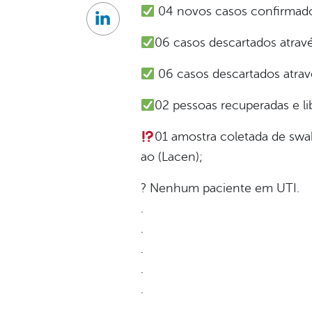
04 novos casos confirmados
Linkedin
06 casos descartados atrav
06 casos descartados atravé
02 pessoas recuperadas e l
01 amostra coletada de sw
ao (Lacen);
? Nenhum paciente em UTI.
.
.
.
.
.