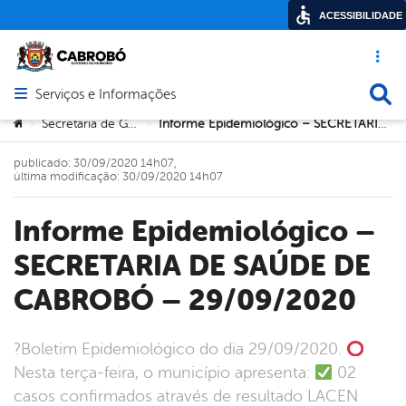
ACESSIBILIDADE
Acesso ráp
Busca
Serviços e Informações
Abrir menu principal de navegação
Você está aqui:
Secretaria de Governo
Informe Epidemiológico – SECRETARIA DE SAÚDE DE CABROBÓ – 29/09/2020
>
>
publicado: 30/09/2020 14h07,
última modificação: 30/09/2020 14h07
Informe Epidemiológico –
SECRETARIA DE SAÚDE DE
CABROBÓ – 29/09/2020
?Boletim Epidemiológico do dia 29/09/2020.
Nesta terça-feira, o município apresenta:
02
casos confirmados através de resultado LACEN