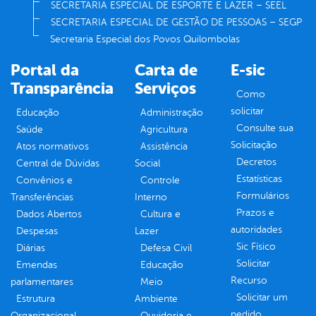
SECRETARIA ESPECIAL DE ESPORTE E LAZER – SEEL
SECRETARIA ESPECIAL DE GESTÃO DE PESSOAS – SEGP
Secretaria Especial dos Povos Quilombolas
Portal da
Carta de
E-sic
Transparência
Serviços
Como
solicitar
Educação
Administração
Consulte sua
Saúde
Agricultura
Solicitação
Atos normativos
Assistência
Decretos
Central de Dúvidas
Social
Estatísticas
Convênios e
Controle
Formulários
Transferências
Interno
Prazos e
Dados Abertos
Cultura e
autoridades
Despesas
Lazer
Sic Físico
Diárias
Defesa Civil
Solicitar
Emendas
Educação
Recurso
parlamentares
Meio
Solicitar um
Estrutura
Ambiente
pedido
Organizacional
Ouvidoria e