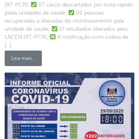
(RT-PCR);
07 casos descartados por teste rápido
pelas unidades de saúde;
02 pessoas
recuperadas e liberadas do monitoramento pela
unidade de saúde;
17 resultados liberados pelo
LACEN (RT-PCR);
A notificação com coleta de
[…]
Leia mais…