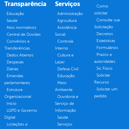
Transparência
Serviços
Como
solicitar
Educação
Administração
Consulte sua
Saúde
Agricultura
Solicitação
Atos normativos
Assistência
Decretos
Central de Dúvidas
Social
Estatísticas
Convênios e
Controle
Formulários
Transferências
Interno
Prazos e
Dados Abertos
Cultura e
autoridades
Despesas
Lazer
Sic Físico
Diárias
Defesa Civil
Solicitar
Emendas
Educação
Recurso
parlamentares
Meio
Solicitar um
Estrutura
Ambiente
pedido
Organizacional
Ouvidoria e
Inicio
Serviço de
LGPD e Governo
Informação
Digital
Saúde
Licitações e
Serviços