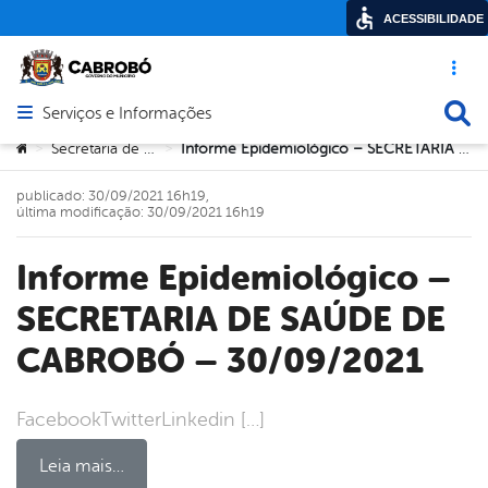
ACESSIBILIDADE
Acesso ráp
Busca
Serviços e Informações
Abrir menu principal de navegação
Você está aqui:
Secretaria de Saúde
Informe Epidemiológico – SECRETARIA DE SAÚDE DE CABROBÓ – 30/09/2021
>
>
publicado: 30/09/2021 16h19,
última modificação: 30/09/2021 16h19
Informe Epidemiológico –
SECRETARIA DE SAÚDE DE
CABROBÓ – 30/09/2021
FacebookTwitterLinkedin […]
Leia mais…