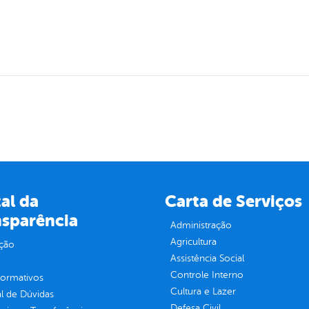
al da
Carta de Serviços
nsparência
Administração
Agricultura
ção
Assistência Social
Controle Interno
normativos
Cultura e Lazer
l de Dúvidas
Defesa Civil