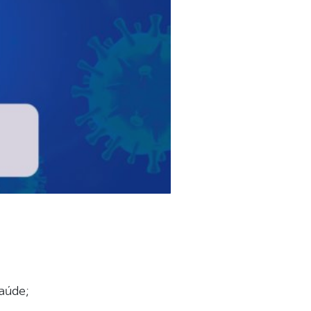
aúde;