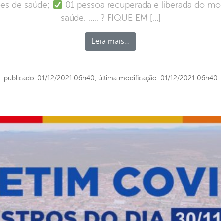
des de saúde;
01 pessoa recuperada e liberada do mo
saúde. ….. ? FIQUE EM […]
Leia mais…
publicado: 01/12/2021 06h40,
última modificação: 01/12/2021 06h40