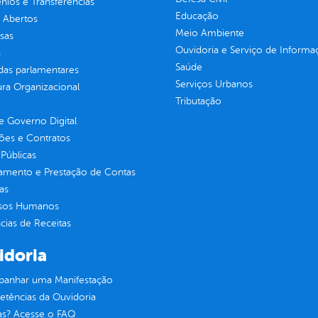
ios e Transferências
Educação
 Abertos
Meio Ambiente
sas
Ouvidoria e Serviço de Informa
s
Saúde
as parlamentares
Serviços Urbanos
ura Organizacional
Tributação
 Governo Digital
ções e Contratos
Públicas
jamento e Prestação de Contas
as
sos Humanos
ias de Receitas
idoria
anhar uma Manifestação
tências da Ouvidoria
as? Acesse o FAQ