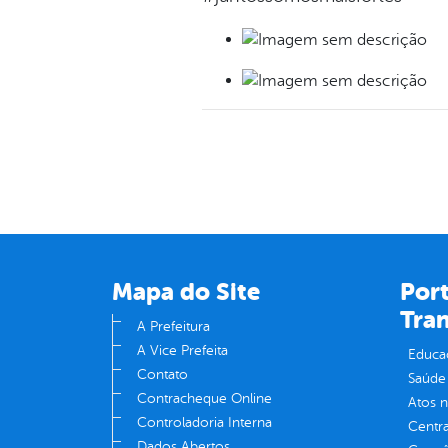
Mapa do Site
Port
Tra
A Prefeitura
A Vice Prefeita
Educa
Contato
Saúde
Contracheque Online
Atos 
Controladoria Interna
Centra
Dados Abertos