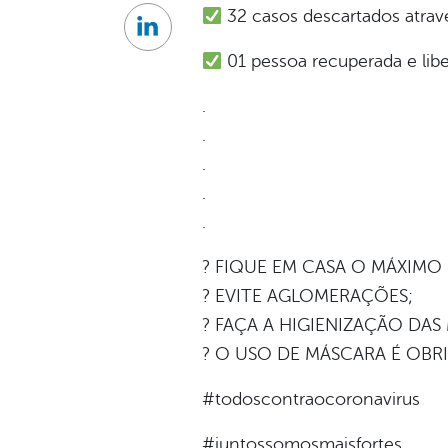
32 casos descartados atravé
Linkedin
01 pessoa recuperada e lib
.
.
.
.
.
? FIQUE EM CASA O MÁXIMO
? EVITE AGLOMERAÇÕES;
? FAÇA A HIGIENIZAÇÃO DAS
? O USO DE MÁSCARA É OBR
#todoscontraocoronavirus
#juntossomosmaisfortes