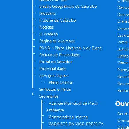
Convên
Dados Geográficos de Cabrobó
Dados
Glossário
Despe
História de Cabrobó
Diária
Notícias
Emend
O Prefeito
Estrut
Página de exemplo
Inicio
PNAB – Plano Nacional Aldir Blanc
LGPD e
Política de Privacidade
Licita
Portal do Servidor
Obras 
Potencialidade
Plane
Serviços Digitais
Receit
Plano Diretor
Recur
Símbolos e Hinos
Renúnc
Secretarias
Ouv
Agência Municipal de Meio
Ambiente
Acomp
Controladoria Interna
Compe
GABINETE DA VICE-PREFEITA
Dúvid