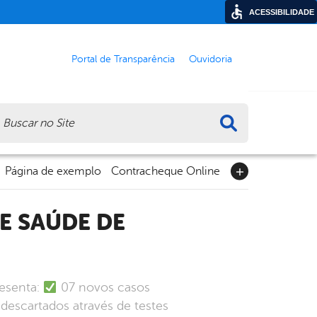
ACESSIBILIDADE
Portal de Transparência
Ouvidoria
ca
Página de exemplo
Contracheque Online
resenta:
07 novos casos
descartados através de testes