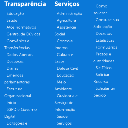
Transparência
Serviços
Como
solicitar
Educação
Administração
Consulte sua
Saúde
Agricultura
Solicitação
Atos normativos
Assistência
Decretos
Central de Dúvidas
Social
Estatísticas
Convênios e
Controle
Formulários
Transferências
Interno
Prazos e
Dados Abertos
Cultura e
autoridades
Despesas
Lazer
Sic Físico
Diárias
Defesa Civil
Solicitar
Emendas
Educação
Recurso
parlamentares
Meio
Solicitar um
Estrutura
Ambiente
pedido
Organizacional
Ouvidoria e
Inicio
Serviço de
LGPD e Governo
Informação
Digital
Saúde
Licitações e
Serviços