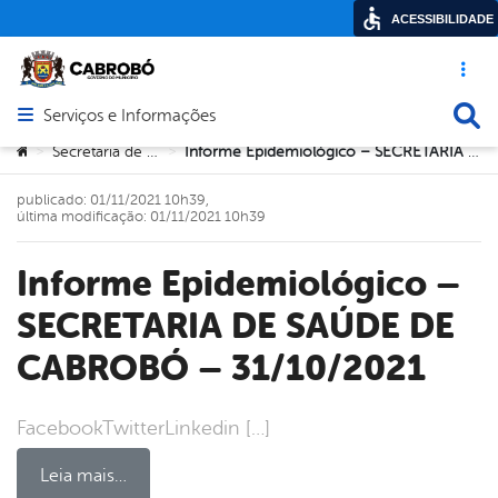
ACESSIBILIDADE
Acesso ráp
Busca
Serviços e Informações
Abrir menu principal de navegação
Você está aqui:
Secretaria de Saúde
Informe Epidemiológico – SECRETARIA DE SAÚDE DE CABROBÓ – 31/10/2021
>
>
publicado: 01/11/2021 10h39,
última modificação: 01/11/2021 10h39
Informe Epidemiológico –
SECRETARIA DE SAÚDE DE
CABROBÓ – 31/10/2021
FacebookTwitterLinkedin […]
Leia mais…