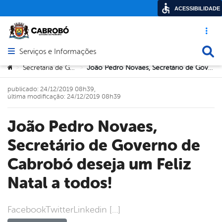
ACESSIBILIDADE
Acesso ráp
Busca
Serviços e Informações
Abrir menu principal de navegação
Você está aqui:
Secretaria de Governo
João Pedro Novaes, Secretário de Governo de Cabrobó deseja um Feliz Natal a todos!
>
>
publicado: 24/12/2019 08h39,
última modificação: 24/12/2019 08h39
João Pedro Novaes,
Secretário de Governo de
Cabrobó deseja um Feliz
Natal a todos!
FacebookTwitterLinkedin […]