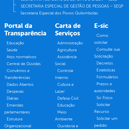
SECRETARIA ESPECIAL DE GESTÃO DE PESSOAS – SEGP
Secretaria Especial dos Povos Quilombolas
Portal da
Carta de
E-sic
Transparência
Serviços
Como
solicitar
Educação
Administração
Consulte sua
Saúde
Agricultura
Solicitação
Atos normativos
Assistência
Decretos
Central de Dúvidas
Social
Estatísticas
Convênios e
Controle
Formulários
Transferências
Interno
Prazos e
Dados Abertos
Cultura e
autoridades
Despesas
Lazer
Sic Físico
Diárias
Defesa Civil
Solicitar
Emendas
Educação
Recurso
parlamentares
Meio
Solicitar um
Estrutura
Ambiente
pedido
Organizacional
Ouvidoria e