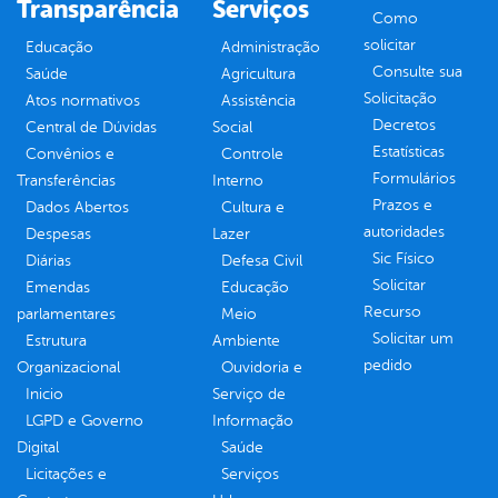
Transparência
Serviços
Como
solicitar
Educação
Administração
Consulte sua
Saúde
Agricultura
Solicitação
Atos normativos
Assistência
Decretos
Central de Dúvidas
Social
Estatísticas
Convênios e
Controle
Formulários
Transferências
Interno
Prazos e
Dados Abertos
Cultura e
autoridades
Despesas
Lazer
Sic Físico
Diárias
Defesa Civil
Solicitar
Emendas
Educação
Recurso
parlamentares
Meio
Solicitar um
Estrutura
Ambiente
pedido
Organizacional
Ouvidoria e
Inicio
Serviço de
LGPD e Governo
Informação
Digital
Saúde
Licitações e
Serviços