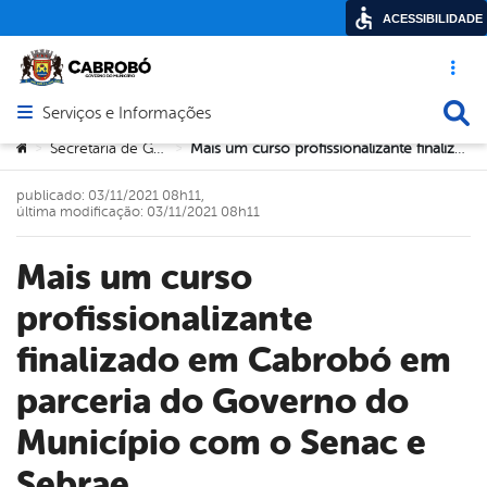
ACESSIBILIDADE
Acesso ráp
Busca
Serviços e Informações
Abrir menu principal de navegação
Você está aqui:
Secretaria de Governo
Mais um curso profissionalizante finalizado em Cabrobó em parceria do Governo do Município com o Senac e Sebrae
>
>
publicado: 03/11/2021 08h11,
última modificação: 03/11/2021 08h11
Mais um curso
profissionalizante
finalizado em Cabrobó em
parceria do Governo do
Município com o Senac e
Sebrae