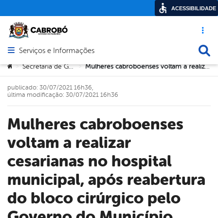
ACESSIBILIDADE
Acesso ráp
Busca
Serviços e Informações
Abrir menu principal de navegação
Você está aqui:
Secretaria de Governo
Mulheres cabroboenses voltam a realizar cesarianas no hospital municipal, após reabertura do bloco cirúrgico pelo Governo do Município
>
>
publicado: 30/07/2021 16h36,
última modificação: 30/07/2021 16h36
Mulheres cabroboenses
voltam a realizar
cesarianas no hospital
municipal, após reabertura
do bloco cirúrgico pelo
Governo do Município