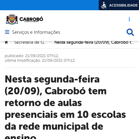
ACESSIBILIDADE
Acesso ráp
Busca
Serviços e Informações
Abrir menu principal de navegação
Você está aqui:
Secretaria de Governo
Nesta segunda-feira (20/09), Cabrobó tem retorno de aulas presenciais em 10 escolas da rede municipal de ensino
>
>
publicado: 21/09/2021 07h12,
última modificação: 21/09/2021 07h12
Nesta segunda-feira
(20/09), Cabrobó tem
retorno de aulas
presenciais em 10 escolas
da rede municipal de
ensino