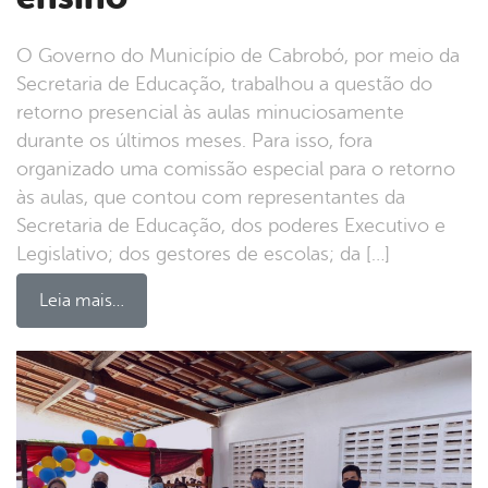
O Governo do Município de Cabrobó, por meio da
Secretaria de Educação, trabalhou a questão do
retorno presencial às aulas minuciosamente
durante os últimos meses. Para isso, fora
organizado uma comissão especial para o retorno
às aulas, que contou com representantes da
Secretaria de Educação, dos poderes Executivo e
Legislativo; dos gestores de escolas; da […]
Leia mais…