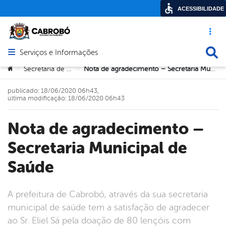
ACESSIBILIDADE
Acesso ráp
Busca
Serviços e Informações
Abrir menu principal de navegação
Você está aqui:
Secretaria de Saúde
Nota de agradecimento – Secretaria Municipal de Saúde
>
>
publicado: 18/06/2020 06h43,
última modificação: 18/06/2020 06h43
Nota de agradecimento –
Secretaria Municipal de
Saúde
A prefeitura de Cabrobó, através da sua secretaria
municipal de saúde tem a satisfação de agradecer
ao Sr. Eliel Sá pela doação de 80 lençóis com