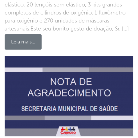
elástico, 20 lençóis sem elástico, 3 kits grandes
completos de cilindros de oxigênio, 1 fluxômetro
para oxigênio e 270 unidades de máscaras
artesanais.Este seu bonito gesto de doação, Sr. […]
Leia mais…