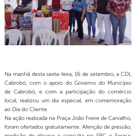
book
Na manhã desta sexta-feira, 16 de setembro, a CDL
Cabrobó, com o apoio do Governo do Município
de Cabrobó, e com a participação do comércio
er
local, realizou um dia especial, em comemoração
ao Dia do Cliente.
din
Na ação realizada na Praça João Freire de Carvalho,
foram ofertados gratuitamente: Aferição de pressão,
medição de glicose e consulta no SPC e Serasa.