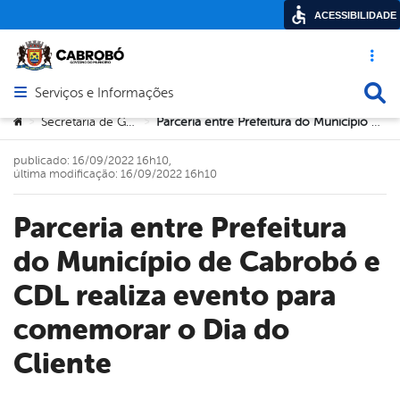
ACESSIBILIDADE
Acesso ráp
Busca
Serviços e Informações
Abrir menu principal de navegação
Você está aqui:
Secretaria de Governo
Parceria entre Prefeitura do Município de Cabrobó e CDL realiza evento para comemorar o Dia do Cliente
>
>
publicado: 16/09/2022 16h10,
última modificação: 16/09/2022 16h10
Parceria entre Prefeitura
do Município de Cabrobó e
CDL realiza evento para
comemorar o Dia do
Cliente