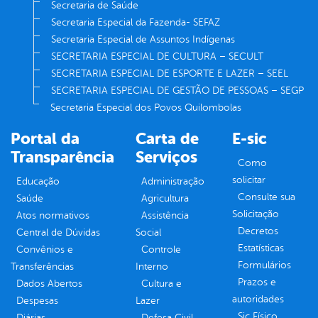
Secretaria de Saúde
Secretaria Especial da Fazenda- SEFAZ
Secretaria Especial de Assuntos Indígenas
SECRETARIA ESPECIAL DE CULTURA – SECULT
SECRETARIA ESPECIAL DE ESPORTE E LAZER – SEEL
SECRETARIA ESPECIAL DE GESTÃO DE PESSOAS – SEGP
Secretaria Especial dos Povos Quilombolas
Portal da
Carta de
E-sic
Transparência
Serviços
Como
solicitar
Educação
Administração
Consulte sua
Saúde
Agricultura
Solicitação
Atos normativos
Assistência
Decretos
Central de Dúvidas
Social
Estatísticas
Convênios e
Controle
Formulários
Transferências
Interno
Prazos e
Dados Abertos
Cultura e
autoridades
Despesas
Lazer
Sic Físico
Diárias
Defesa Civil