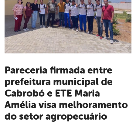
Pareceria firmada entre
prefeitura municipal de
book
Cabrobó e ETE Maria
er
Amélia visa melhoramento
do setor agropecuário
din