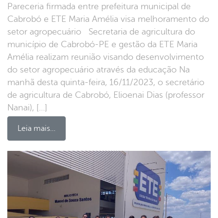
Pareceria firmada entre prefeitura municipal de
Cabrobó e ETE Maria Amélia visa melhoramento do
setor agropecuário Secretaria de agricultura do
município de Cabrobó-PE e gestão da ETE Maria
Amélia realizam reunião visando desenvolvimento
do setor agropecuário através da educação Na
manhã desta quinta-feira, 16/11/2023, o secretário
de agricultura de Cabrobó, Elioenai Dias (professor
Nanai), […]
Leia mais…