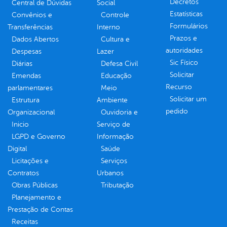
Decretos
Central de Dúvidas
Social
Estatísticas
Convênios e
Controle
Formulários
Transferências
Interno
Prazos e
Dados Abertos
Cultura e
autoridades
Despesas
Lazer
Sic Físico
Diárias
Defesa Civil
Solicitar
Emendas
Educação
Recurso
parlamentares
Meio
Solicitar um
Estrutura
Ambiente
pedido
Organizacional
Ouvidoria e
Inicio
Serviço de
LGPD e Governo
Informação
Digital
Saúde
Licitações e
Serviços
Contratos
Urbanos
Obras Públicas
Tributação
Planejamento e
Prestação de Contas
Receitas