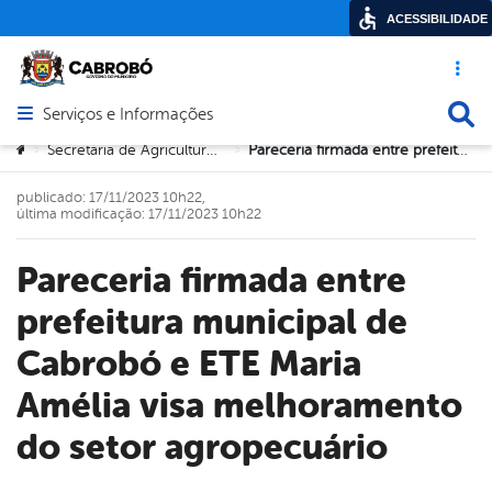
ACESSIBILIDADE
Acesso ráp
Busca
Serviços e Informações
Abrir menu principal de navegação
Você está aqui:
Secretaria de Agricultura e Meio Ambiente
Pareceria firmada entre prefeitura municipal de Cabrobó e ETE Maria Amélia visa melhoramento do setor agropecuário
>
>
publicado: 17/11/2023 10h22,
última modificação: 17/11/2023 10h22
Pareceria firmada entre
prefeitura municipal de
Cabrobó e ETE Maria
Amélia visa melhoramento
do setor agropecuário