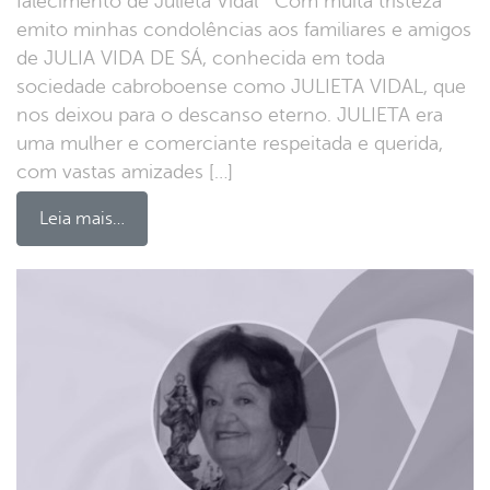
falecimento de Julieta Vidal Com muita tristeza
emito minhas condolências aos familiares e amigos
de JULIA VIDA DE SÁ, conhecida em toda
sociedade cabroboense como JULIETA VIDAL, que
nos deixou para o descanso eterno. JULIETA era
uma mulher e comerciante respeitada e querida,
com vastas amizades […]
Leia mais…