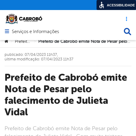
ACESSIBILIDADE
Acesso ráp
Busca
Serviços e Informações
Abrir menu principal de navegação
Você está aqui:
Prefeitura
Prefeito de Cabrobó emite Nota de Pesar pelo falecimento de Julieta Vidal
>
>
publicado: 07/04/2023 11h37,
última modificação: 07/04/2023 11h37
Prefeito de Cabrobó emite
Nota de Pesar pelo
falecimento de Julieta
Vidal
Prefeito de Cabrobó emite Nota de Pesar pelo