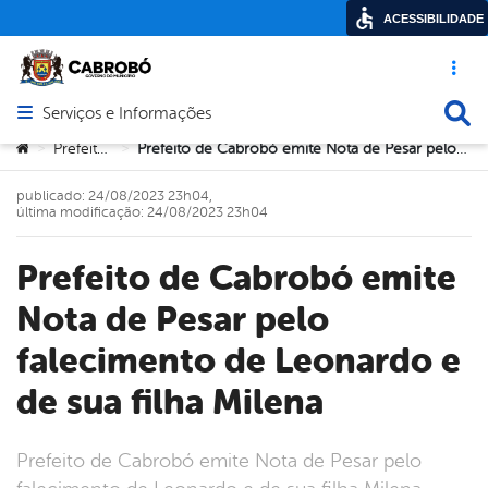
ACESSIBILIDADE
Acesso ráp
Busca
Serviços e Informações
Abrir menu principal de navegação
Você está aqui:
Prefeitura
Prefeito de Cabrobó emite Nota de Pesar pelo falecimento de Leonardo e de sua filha Milena
>
>
publicado: 24/08/2023 23h04,
última modificação: 24/08/2023 23h04
Prefeito de Cabrobó emite
Nota de Pesar pelo
falecimento de Leonardo e
de sua filha Milena
Prefeito de Cabrobó emite Nota de Pesar pelo