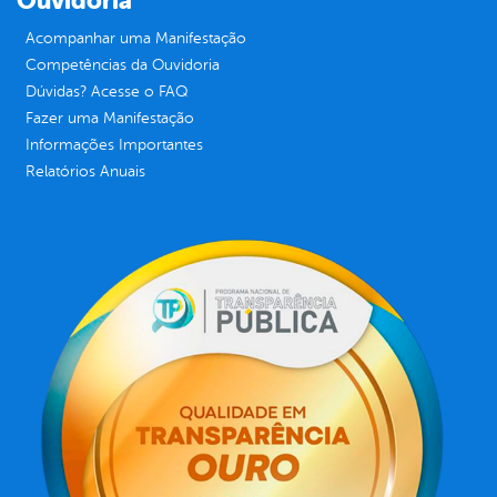
Ouvidoria
Acompanhar uma Manifestação
Competências da Ouvidoria
Dúvidas? Acesse o FAQ
Fazer uma Manifestação
Informações Importantes
Relatórios Anuais