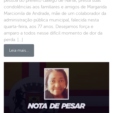
pessoa do prefeito Galego de Nanai, presta suas
condolências aos familiares e amigos de Margarida
Marcionila de Andrade, mãe de um colaborador da
administração pública municipal, falecida nesta
quarta-feira, aos 77 anos. Desejamos força e
amparo a todos nesse difícil momento de dor da
perda. […]
Leia mais…