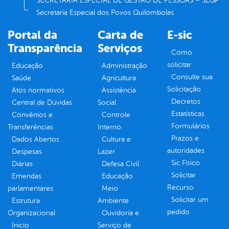
SECRETARIA ESPECIAL DE GESTÃO DE PESSOAS – SEGP
Secretaria Especial dos Povos Quilombolas
Portal da
Carta de
E-sic
Transparência
Serviços
Como
solicitar
Educação
Administração
Consulte sua
Saúde
Agricultura
Solicitação
Atos normativos
Assistência
Decretos
Central de Dúvidas
Social
Estatísticas
Convênios e
Controle
Formulários
Transferências
Interno
Prazos e
Dados Abertos
Cultura e
autoridades
Despesas
Lazer
Sic Físico
Diárias
Defesa Civil
Solicitar
Emendas
Educação
Recurso
parlamentares
Meio
Solicitar um
Estrutura
Ambiente
pedido
Organizacional
Ouvidoria e
Inicio
Serviço de