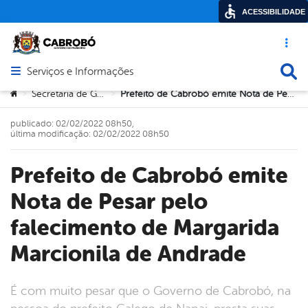
ACESSIBILIDADE
Acesso ráp
Busca
Serviços e Informações
Abrir menu principal de navegação
Você está aqui:
Secretaria de Governo
Prefeito de Cabrobó emite Nota de Pesar pelo falecimento de Margarida Marcionila de Andrade
>
>
publicado: 02/02/2022 08h50,
última modificação: 02/02/2022 08h50
Prefeito de Cabrobó emite
Nota de Pesar pelo
falecimento de Margarida
Marcionila de Andrade
É com muito pesar que o Governo de Cabrobó, na