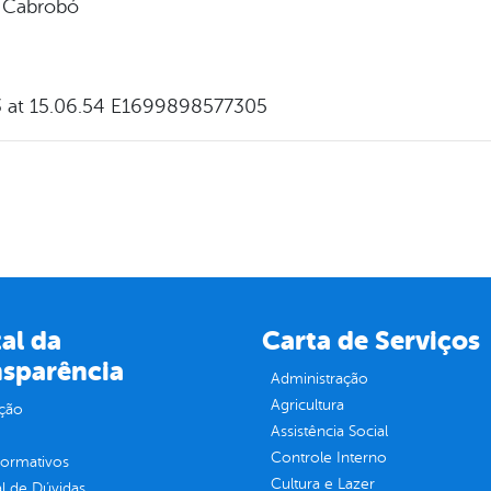
e Cabrobó
al da
Carta de Serviços
nsparência
Administração
Agricultura
ção
Assistência Social
Controle Interno
normativos
Cultura e Lazer
l de Dúvidas