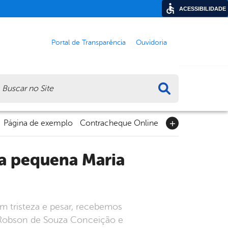
ACESSIBILIDADE
Portal de Transparência
Ouvidoria
ca
Página de exemplo
Contracheque Online
m tristeza e pesar, recebemos
io Robson de Souza Conceição e