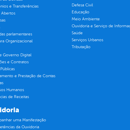
Defesa Civil
ios e Transferências
Educação
 Abertos
Meio Ambiente
sas
Ouvidoria e Serviço de Informa
s
Saúde
as parlamentares
Serviços Urbanos
ura Organizacional
Tributação
 Governo Digital
ções e Contratos
Públicas
jamento e Prestação de Contas
as
sos Humanos
ias de Receitas
idoria
anhar uma Manifestação
tências da Ouvidoria