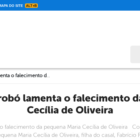
APA DO SITE
ALT+B
Bus
Prefeito de Cabrobó lamenta o falecimento da pequena Maria Cecília de Oliveira
Cecília de Oliveira
o falecimento da pequena Maria Cecília de Oliveira Co
equena Maria Cecília de Oliveira, filha do casal, Fabríc