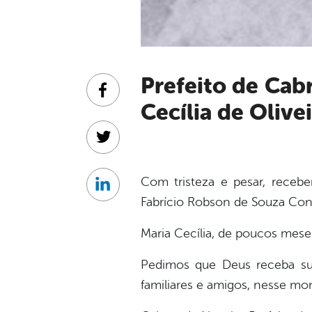
Prefeito de Cabrobó lamenta o falecimento da pequena Maria
Facebook
Cecília de Olive
Twitter
Com tristeza e pesar, recebe
Linkedin
Fabrício Robson de Souza Conc
Maria Cecília, de poucos mese
Pedimos que Deus receba su
familiares e amigos, nesse mo