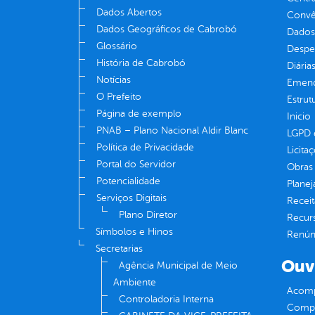
Dados Abertos
Convên
Dados Geográficos de Cabrobó
Dados
Glossário
Despe
História de Cabrobó
Diária
Notícias
Emend
O Prefeito
Estrut
Página de exemplo
Inicio
PNAB – Plano Nacional Aldir Blanc
LGPD e
Política de Privacidade
Licita
Portal do Servidor
Obras 
Potencialidade
Plane
Serviços Digitais
Receit
Plano Diretor
Recur
Símbolos e Hinos
Renúnc
Secretarias
Ouv
Agência Municipal de Meio
Ambiente
Acomp
Controladoria Interna
Compe