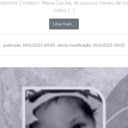
Sobrinha Cordeiro. Maria Cecília, de poucos meses de vi
todos […]
Leia mais…
publicado: 14/11/2023 10h32,
última modificação: 14/11/2023 10h32