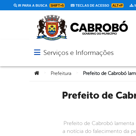
IR PARA A BUSCA
SHIFT+5
TECLAS DE ACESSO
ALT+P
M
Serviços e Informações
Abrir menu principal de navegação
Você está aqui:
>
>
Prefeitura
Prefeito de Cabrobó lamenta o falecimento da pequena Maria
Prefeito de Cabrobó lamenta 
a notícia do falecimento da p