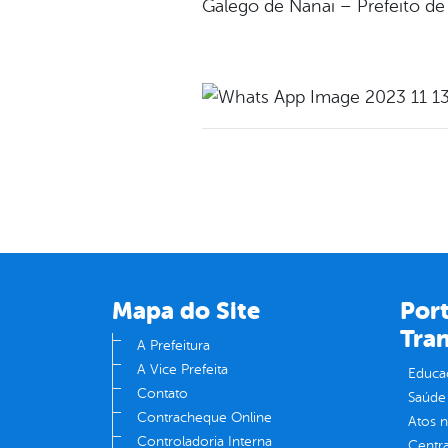
Galego de Nanai – Prefeito d
Mapa do Site
Port
Tra
A Prefeitura
A Vice Prefeita
Educa
Contato
Saúde
Contracheque Online
Atos 
Controladoria Interna
Centra