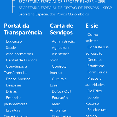
SECRETARIA ESPECIAL DE ESPORTE E LAZER – SEEL
SECRETARIA ESPECIAL DE GESTÃO DE PESSOAS – SEGP
Secretaria Especial dos Povos Quilombolas
Portal da
Carta de
E-sic
Transparência
Serviços
Como
solicitar
Educação
Administração
Consulte sua
Saúde
Agricultura
Solicitação
Atos normativos
Assistência
Decretos
Central de Dúvidas
Social
Estatísticas
Convênios e
Controle
Formulários
Transferências
Interno
Prazos e
Dados Abertos
Cultura e
autoridades
Despesas
Lazer
Sic Físico
Diárias
Defesa Civil
Solicitar
Emendas
Educação
Recurso
parlamentares
Meio
Solicitar um
Estrutura
Ambiente
pedido
Organizacional
Ouvidoria e