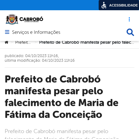
ACESSIBILIDADE
Acesso ráp
Busca
Serviços e Informações
Abrir menu principal de navegação
Você está aqui:
Prefeitura
Prefeito de Cabrobó manifesta pesar pelo falecimento de Maria de Fátima da Conceição
>
>
publicado: 04/10/2023 11h16,
última modificação: 04/10/2023 11h16
Prefeito de Cabrobó
manifesta pesar pelo
falecimento de Maria de
Fátima da Conceição
Prefeito de Cabrobó manifesta pesar pelo