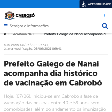
ACESSIBILIDADE
Acesso ráp
Busca
Serviços e Informações
Abrir menu principal de navegação
Você está aqui:
Secretaria de Governo
Prefeito Galego de Nanai acompanha dia histórico de vacinação em Cabrobó
>
>
publicado: 08/06/2021 06h41,
última modificação: 08/06/2021 06h41
Prefeito Galego de Nanai
acompanha dia histórico
de vacinação em Cabrobó
Hoje, (07/06), iniciou-se em Cabrobó a fase de
vacinação das pessoas entre 40 e 59 anos sem
comorbidades, além do andamento da imunização