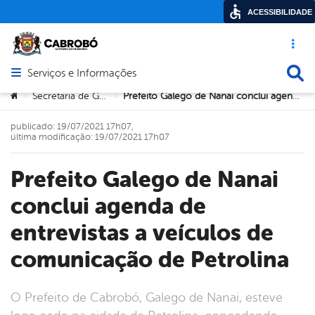
ACESSIBILIDADE
Acesso ráp
Busca
Serviços e Informações
Abrir menu principal de navegação
Você está aqui:
Secretaria de Governo
Prefeito Galego de Nanai conclui agenda de entrevistas a veículos de comunicação de Petrolina
>
>
publicado: 19/07/2021 17h07,
última modificação: 19/07/2021 17h07
Prefeito Galego de Nanai
conclui agenda de
entrevistas a veículos de
comunicação de Petrolina
O Prefeito de Cabrobó, Galego de Nanai, esteve