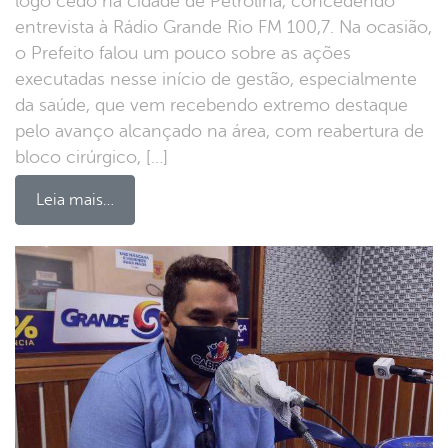
logo cedo na cidade de Petrolina, concedendo
entrevista à Rádio Grande Rio FM 100,7. Na ocasião,
o Prefeito falou um pouco sobre as ações
executadas nesse início de gestão, especialmente
da saúde, que vem recebendo extremo destaque
pelo avanço alcançado na área, com reabertura de
bloco cirúrgico, […]
Leia mais…