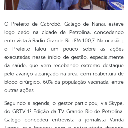
O Prefeito de Cabrobó, Galego de Nanai, esteve
logo cedo na cidade de Petrolina, concedendo
book
entrevista à Rádio Grande Rio FM 100,7. Na ocasião,
o Prefeito falou um pouco sobre as ações
er
executadas nesse início de gestão, especialmente
da saúde, que vem recebendo extremo destaque
pelo avanço alcançado na área, com reabertura de
din
bloco cirúrgico, 60% da população vacinada, entre
outras ações.
Seguindo a agenda, o gestor participou, via Skype,
do GRTV 1ª Edição da TV Grande Rio de Petrolina.
Galego concedeu entrevista à jornalista Vanda
Torres, que brincou com o entrevistado dizendo