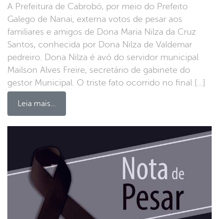
A Prefeitura de Cabrobó, por meio do Prefeito
Galego de Nanai, externa votos de pesar aos
familiares e amigos de Dona Maria Nilza da Cruz
Santos, conhecida por Dona Nilza de Valdemar
pedreiro. Dona Nilza é avó do servidor municipal
Mailson Alves Freire, secretário de gabinete do
gestor Municipal. O triste fato ocorrido no final […]
Leia mais…