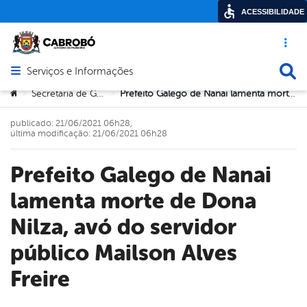
ACESSIBILIDADE
Acesso ráp
Busca
Serviços e Informações
Abrir menu principal de navegação
Você está aqui:
Secretaria de Governo
Prefeito Galego de Nanai lamenta morte de Dona Nilza, avó do servidor público Mailson Alves Freire
>
>
publicado: 21/06/2021 06h28,
última modificação: 21/06/2021 06h28
Prefeito Galego de Nanai
lamenta morte de Dona
Nilza, avó do servidor
público Mailson Alves
Freire