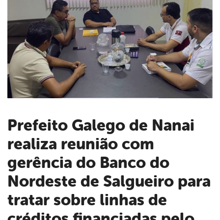
Prefeito Galego de Nanai
realiza reunião com
book
gerência do Banco do
er
Nordeste de Salgueiro para
tratar sobre linhas de
din
créditos financiadas pelo