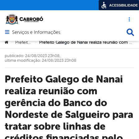
ACESSIBILIDADE
Acesso ráp
Busca
Serviços e Informações
Abrir menu principal de navegação
Você está aqui:
Prefeitura
Prefeito Galego de Nanai realiza reunião com gerência do Banco do Nordeste de Salgueiro para tratar sobre linhas de créditos financiadas pelo Agroamigo
>
>
publicado: 24/08/2023 23h08,
última modificação: 24/08/2023 23h08
Prefeito Galego de Nanai
realiza reunião com
gerência do Banco do
Nordeste de Salgueiro para
tratar sobre linhas de
créditos financiadas pelo