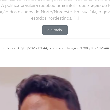
A política brasileira recebeu uma infeliz declaração d
uação dos estados do Norte/Nordeste. Em sua fala, o gov
estados nordestinos, […]
Leia mais…
publicado: 07/08/2023 12h44,
última modificação: 07/08/2023 12h44