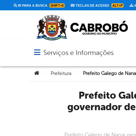
IR PARA A BUSCA
SHIFT+5
TECLAS DE ACESSO
ALT+P
M
Serviços e Informações
Abrir menu principal de navegação
Você está aqui:
>
>
Prefeitura
Prefeito Galego de Nanai repudia fala de Romeu Zema,
governador de 
Prefeito Galego de Nanai rep