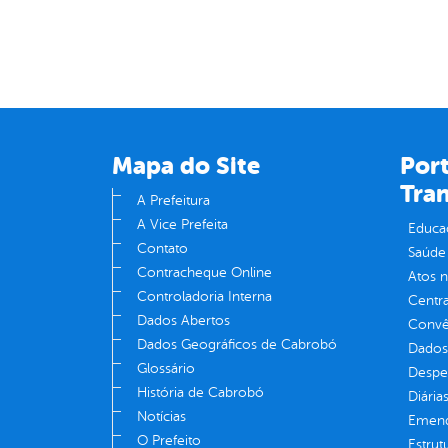
Mapa do Site
Port
Tra
A Prefeitura
A Vice Prefeita
Educa
Contato
Saúde
Contracheque Online
Atos 
Controladoria Interna
Centra
Dados Abertos
Convên
Dados Geográficos de Cabrobó
Dados
Glossário
Despe
História de Cabrobó
Diária
Notícias
Emend
O Prefeito
Estrut