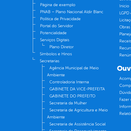
Página de exemplo
Inicio
PNAB – Plano Nacional Aldir Blanc
LGPD e
Política de Privacidade
Licita
Portal do Servidor
Obras 
Potencialidade
Plane
Serviços Digitais
Receit
Plano Diretor
Recur
Símbolos e Hinos
Renúnc
Secretarias
Ouv
Agência Municipal de Meio
Ambiente
Acomp
Controladoria Interna
Compe
GABINETE DA VICE-PREFEITA
Dúvid
GABINETE DO PREFEITO
Fazer
Secretaria da Mulher
Infor
Secretaria de Agricultura e Meio
Relató
Ambiente
Secretaria de Assistência Social