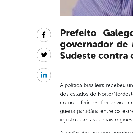
Prefeito Galego de Nanai repudia fala de Romeu Zema,
Facebook
governador de M
Sudeste contra 
Twitter
Linkedin
A política brasileira recebeu
dos estados do Norte/Nordeste
como inferiores frente aos 
guerra partidária entre os ex
injusto com as demais regiões b