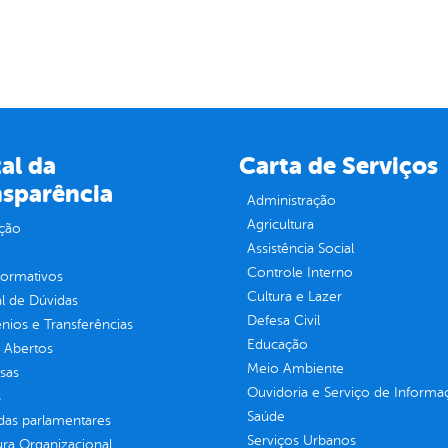
al da
Carta de Serviços
nsparência
Administração
Agricultura
ção
Assistência Social
Controle Interno
normativos
Cultura e Lazer
l de Dúvidas
Defesa Civil
ios e Transferências
Educação
 Abertos
Meio Ambiente
sas
Ouvidoria e Serviço de Informa
s
Saúde
as parlamentares
Serviços Urbanos
ura Organizacional