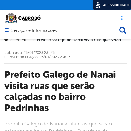
ACESSIBILIDADE
Acesso ráp
Busca
Serviços e Informações
Abrir menu principal de navegação
Você está aqui:
Prefeitura
Prefeito Galego de Nanai visita ruas que serão calçadas no bairro Pedrinhas
>
>
publicado: 25/01/2023 23h25,
última modificação: 25/01/2023 23h25
Prefeito Galego de Nanai
visita ruas que serão
calçadas no bairro
Pedrinhas
Prefeito Galego de Nanai visita ruas que serão