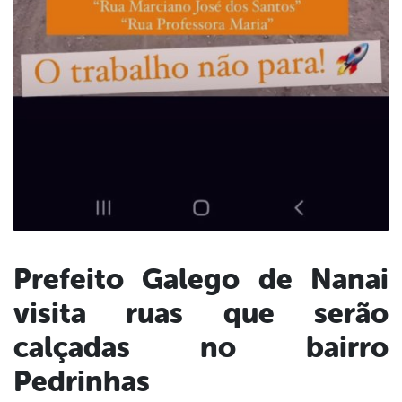
Prefeito Galego de Nanai
visita ruas que serão
book
calçadas no bairro
er
Pedrinhas