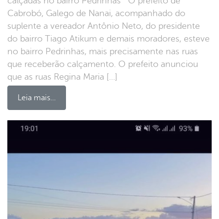
calçadas no bairro Pedrinhas O prefeito de
Cabrobó, Galego de Nanai, acompanhado do
suplente a vereador Antônio Neto, do presidente
do bairro Tiago Atikum e demais moradores, esteve
no bairro Pedrinhas, mais precisamente nas ruas
que receberão calçamento. O prefeito anunciou
que as ruas Regina Maria […]
Leia mais…