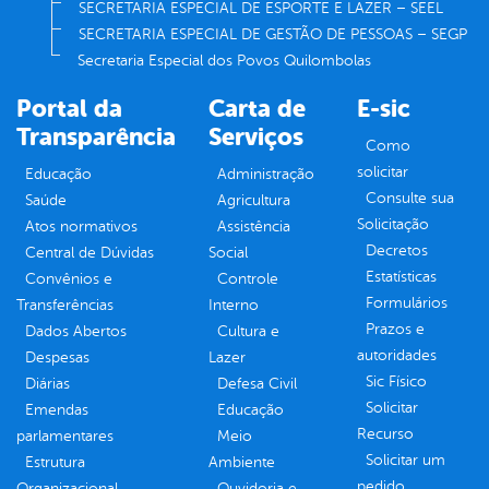
SECRETARIA ESPECIAL DE ESPORTE E LAZER – SEEL
SECRETARIA ESPECIAL DE GESTÃO DE PESSOAS – SEGP
Secretaria Especial dos Povos Quilombolas
Portal da
Carta de
E-sic
Transparência
Serviços
Como
solicitar
Educação
Administração
Consulte sua
Saúde
Agricultura
Solicitação
Atos normativos
Assistência
Decretos
Central de Dúvidas
Social
Estatísticas
Convênios e
Controle
Formulários
Transferências
Interno
Prazos e
Dados Abertos
Cultura e
autoridades
Despesas
Lazer
Sic Físico
Diárias
Defesa Civil
Solicitar
Emendas
Educação
Recurso
parlamentares
Meio
Solicitar um
Estrutura
Ambiente
pedido
Organizacional
Ouvidoria e