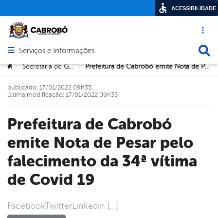
ACESSIBILIDADE
Acesso ráp
Busca
Serviços e Informações
Abrir menu principal de navegação
Você está aqui:
Secretaria de Governo
Prefeitura de Cabrobó emite Nota de Pesar pelo falecimento da 34ª vítima de Covid 19
>
>
publicado: 17/01/2022 09h35,
última modificação: 17/01/2022 09h35
Prefeitura de Cabrobó
emite Nota de Pesar pelo
falecimento da 34ª vítima
de Covid 19
FacebookTwitterLinkedin […]