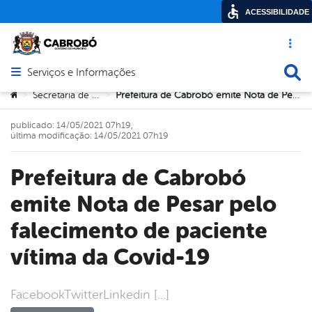
ACESSIBILIDADE
Acesso ráp
Busca
Serviços e Informações
Abrir menu principal de navegação
Você está aqui:
Secretaria de Saúde
Prefeitura de Cabrobó emite Nota de Pesar pelo falecimento de paciente vítima da Covid-19
>
>
publicado: 14/05/2021 07h19,
última modificação: 14/05/2021 07h19
Prefeitura de Cabrobó
emite Nota de Pesar pelo
falecimento de paciente
vítima da Covid-19
FacebookTwitterLinkedin […]