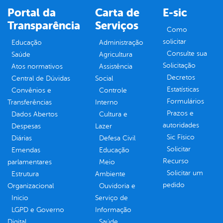
Portal da
Carta de
E-sic
Transparência
Serviços
Como
solicitar
Educação
Administração
Consulte sua
Saúde
Agricultura
Solicitação
Atos normativos
Assistência
Decretos
Central de Dúvidas
Social
Estatísticas
Convênios e
Controle
Formulários
Transferências
Interno
Prazos e
Dados Abertos
Cultura e
autoridades
Despesas
Lazer
Sic Físico
Diárias
Defesa Civil
Solicitar
Emendas
Educação
Recurso
parlamentares
Meio
Solicitar um
Estrutura
Ambiente
pedido
Organizacional
Ouvidoria e
Inicio
Serviço de
LGPD e Governo
Informação
Digital
Saúde