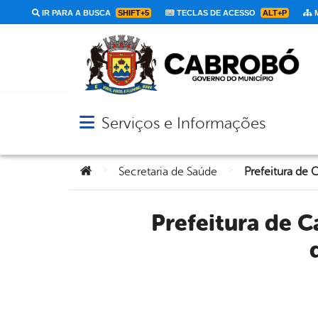
IR PARA A BUSCA
SHIFT+5
TECLAS DE ACESSO
ALT+P
M
Serviços e Informações
Abrir menu principal de navegação
Você está aqui:
>
>
Secretaria de Saúde
Prefeitura de Cabrobó emite Nota de Pesar pelo falecimento