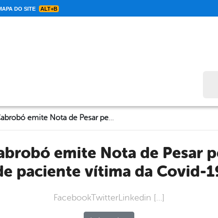
APA DO SITE
ALT+B
Bus
Prefeitura de Cabrobó emite Nota de Pesar pelo falecimento de paciente vítima da Covid-19
de paciente vítima da Covid-1
FacebookTwitterLinkedin […]