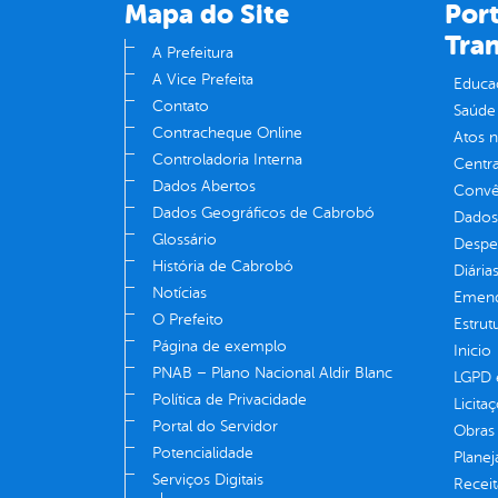
Mapa do Site
Port
Tra
A Prefeitura
A Vice Prefeita
Educa
Contato
Saúde
Contracheque Online
Atos 
Controladoria Interna
Centra
Dados Abertos
Convên
Dados Geográficos de Cabrobó
Dados
Glossário
Despe
História de Cabrobó
Diária
Notícias
Emend
O Prefeito
Estrut
Página de exemplo
Inicio
PNAB – Plano Nacional Aldir Blanc
LGPD e
Política de Privacidade
Licita
Portal do Servidor
Obras 
Potencialidade
Plane
Serviços Digitais
Receit