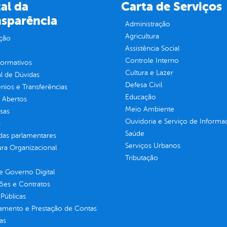
al da
Carta de Serviços
nsparência
Administração
Agricultura
ção
Assistência Social
Controle Interno
normativos
Cultura e Lazer
l de Dúvidas
Defesa Civil
ios e Transferências
Educação
 Abertos
Meio Ambiente
sas
Ouvidoria e Serviço de Informa
s
Saúde
as parlamentares
Serviços Urbanos
ura Organizacional
Tributação
 Governo Digital
ções e Contratos
Públicas
jamento e Prestação de Contas
as