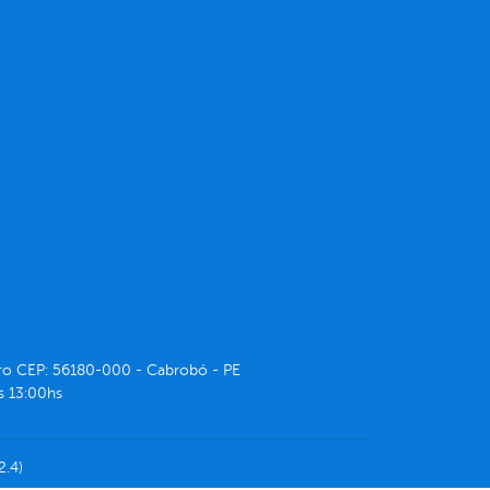
ntro CEP: 56180-000 - Cabrobó - PE
s 13:00hs
2.4)