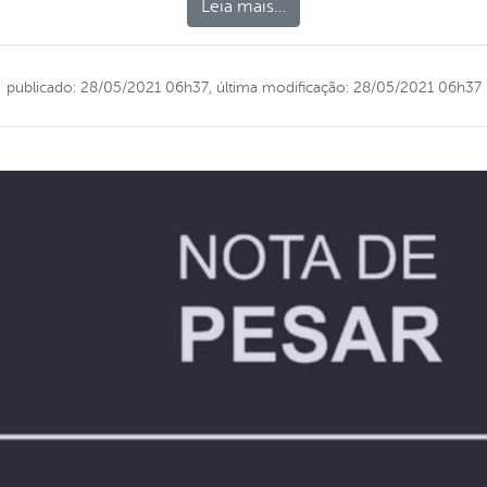
Leia mais…
publicado: 28/05/2021 06h37,
última modificação: 28/05/2021 06h37