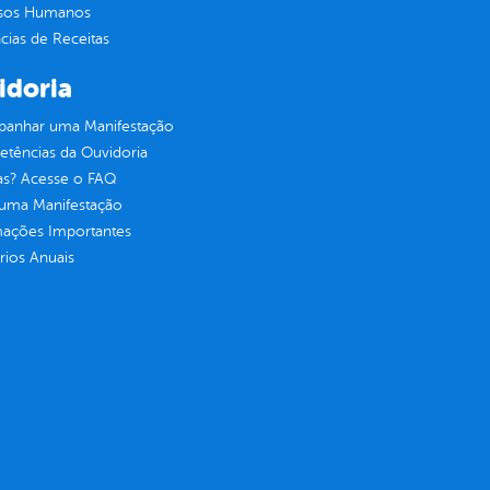
sos Humanos
ias de Receitas
idoria
anhar uma Manifestação
tências da Ouvidoria
as? Acesse o FAQ
 uma Manifestação
mações Importantes
rios Anuais