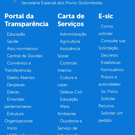
Secretaria Especial dos Povos Quilombolas
Portal da
Carta de
E-sic
Transparência
Serviços
Como
solicitar
Educação
Administração
Consulte sua
Saúde
Agricultura
Solicitação
Atos normativos
Assistência
Decretos
Central de Dúvidas
Social
Estatísticas
Convênios e
Controle
Formulários
Transferências
Interno
Prazos e
Dados Abertos
Cultura e
autoridades
Despesas
Lazer
Sic Físico
Diárias
Defesa Civil
Solicitar
Emendas
Educação
Recurso
parlamentares
Meio
Solicitar um
Estrutura
Ambiente
pedido
Organizacional
Ouvidoria e
Inicio
Serviço de