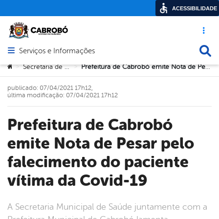
ACESSIBILIDADE
Acesso ráp
Busca
Serviços e Informações
Abrir menu principal de navegação
Você está aqui:
Secretaria de Saúde
Prefeitura de Cabrobó emite Nota de Pesar pelo falecimento do paciente vítima da Covid-19
>
>
publicado: 07/04/2021 17h12,
última modificação: 07/04/2021 17h12
Prefeitura de Cabrobó
emite Nota de Pesar pelo
falecimento do paciente
vítima da Covid-19
A Secretaria Municipal de Saúde juntamente com a