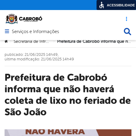
ACESSIBILIDADE
Acesso ráp
Busca
Serviços e Informações
Abrir menu principal de navegação
Você está aqui:
Secretaria de Infraestrutura
Prefeitura de Cabrobó informa que não haverá coleta de lixo no feriado de São João
>
>
publicado: 21/06/2025 14h49,
última modificação: 21/06/2025 14h49
Prefeitura de Cabrobó
informa que não haverá
coleta de lixo no feriado de
São João