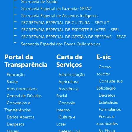
Secretaria de Saúde
Secretaria Especial da Fazenda- SEFAZ
Secretaria Especial de Assuntos Indígenas
SECRETARIA ESPECIAL DE CULTURA – SECULT
SECRETARIA ESPECIAL DE ESPORTE E LAZER – SEEL
SECRETARIA ESPECIAL DE GESTÃO DE PESSOAS – SEGP
Secretaria Especial dos Povos Quilombolas
Portal da
Carta de
E-sic
Transparência
Serviços
Como
solicitar
Educação
Administração
Consulte sua
Saúde
Agricultura
Solicitação
Atos normativos
Assistência
Decretos
Central de Dúvidas
Social
Estatísticas
Convênios e
Controle
Formulários
Transferências
Interno
Prazos e
Dados Abertos
Cultura e
autoridades
Despesas
Lazer
Sic Físico
Diárias
Defesa Civil