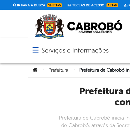
IR PARA A BUSCA
SHIFT+5
TECLAS DE ACESSO
ALT+P
M
Serviços e Informações
Abrir menu principal de navegação
Você está aqui:
>
>
Prefeitura
Prefeitura de Cabrobó inicia instalação de lixeiras de
con
Prefeitura de Cabrobó inicia 
de Cabrobó, através da Secreta