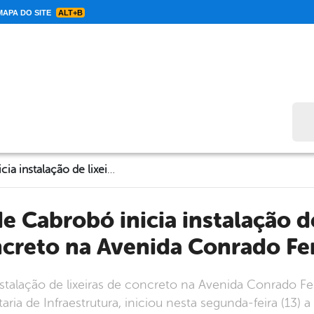
APA DO SITE
ALT+B
Bus
Prefeitura de Cabrobó inicia instalação de lixeiras de concreto na Avenida Conrado Ferraz
creto na Avenida Conrado Fe
instalação de lixeiras de concreto na Avenida Conrado
ria de Infraestrutura, iniciou nesta segunda-feira (13) a