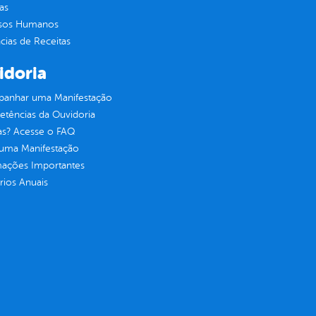
as
sos Humanos
ias de Receitas
idoria
anhar uma Manifestação
tências da Ouvidoria
as? Acesse o FAQ
 uma Manifestação
mações Importantes
rios Anuais