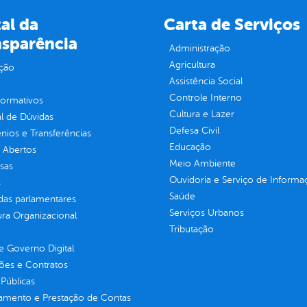
al da
Carta de Serviços
nsparência
Administração
Agricultura
ção
Assistência Social
Controle Interno
normativos
Cultura e Lazer
l de Dúvidas
Defesa Civil
ios e Transferências
Educação
 Abertos
Meio Ambiente
sas
Ouvidoria e Serviço de Informa
s
Saúde
as parlamentares
Serviços Urbanos
ura Organizacional
Tributação
 Governo Digital
ções e Contratos
Públicas
jamento e Prestação de Contas