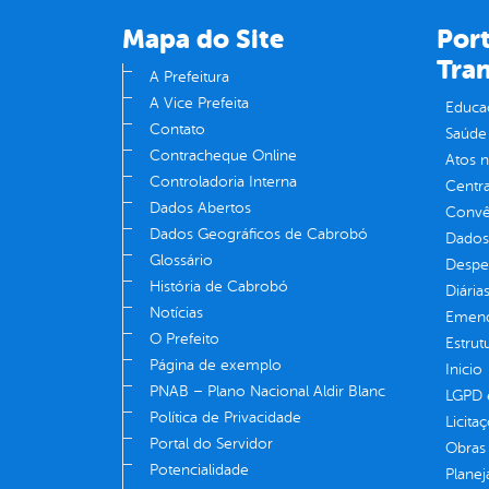
Mapa do Site
Port
Tra
A Prefeitura
A Vice Prefeita
Educa
Contato
Saúde
Contracheque Online
Atos 
Controladoria Interna
Centra
Dados Abertos
Convên
Dados Geográficos de Cabrobó
Dados
Glossário
Despe
História de Cabrobó
Diária
Notícias
Emend
O Prefeito
Estrut
Página de exemplo
Inicio
PNAB – Plano Nacional Aldir Blanc
LGPD e
Política de Privacidade
Licita
Portal do Servidor
Obras 
Potencialidade
Plane