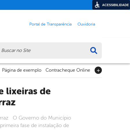
ACESSIBILIDADE
Portal de Transparência
Ouvidoria
ca
Página de exemplo
Contracheque Online
rraz
 Ferraz O Governo do Município
 primeira fase de instalação de